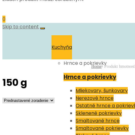
0
Skip to content
Kuchyňa
Hrnce a pokrievky
Home
Produkt hmotnos
Hrnce a pokrievky
150 g
Mliekovary, šunkovary
Nerezové hrnce
Ostatné hrnce a pokriev
Sklenené pokrievky
Smaltované hrnce
Smaltované pokrievky