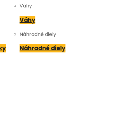
Váhy
Váhy
Náhradné diely
ky
Náhradné diely