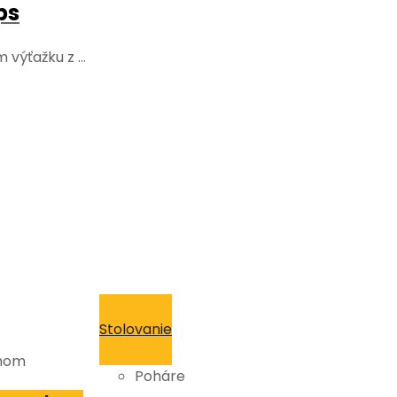
ps
 výťažku z …
Stolovanie
chom
Poháre