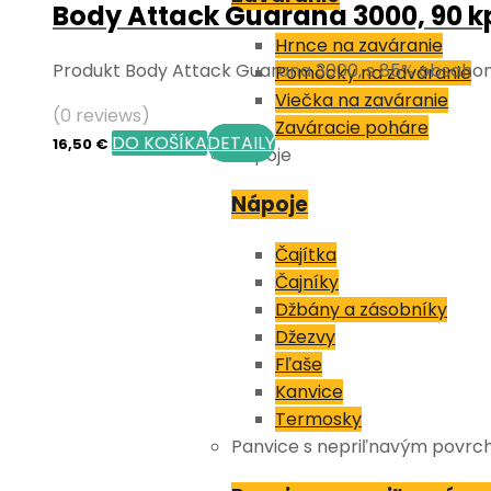
Body Attack Guarana 3000, 90 k
Hrnce na zaváranie
Produkt Body Attack Guarana 3000, s 85% obsahom
Pomôcky na zaváranie
Viečka na zaváranie
(0 reviews)
Zaváracie poháre
DO KOŠÍKA
DETAILY
16,50
€
Nápoje
Nápoje
Čajítka
Čajníky
Džbány a zásobníky
Džezvy
Fľaše
Kanvice
Termosky
Panvice s nepriľnavým povr