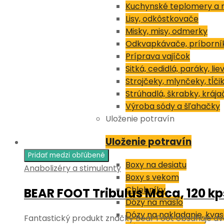
Kuchynské teplomery a 
Lisy, odkôstkovače
Misky, misy, odmerky
Odkvapkávače, príborní
Príprava vajíčok
Sitká, cedidlá, paráky, lie
Strojčeky, mlynčeky, tĺči
Strúhadlá, škrabky, krája
Výroba sódy a šľahačky
Uloženie potravín
Uloženie potravín
Pridať medzi obľúbené
Boxy na desiatu
Anabolizéry a stimulanty
Boxy s vekom
Chlebníky
BEAR FOOT Tribulus Maca, 120 kp
Dózy na maslo
Dózy na nakladanie, kvas
Fantastický produkt značky Bear Foot obsahuje dv