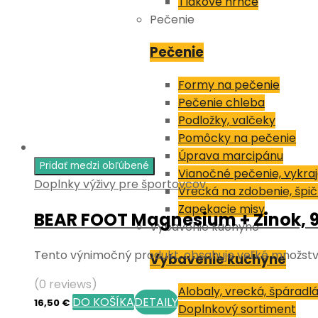
Tlakové hrnce
Pečenie
Pečenie
Formy na pečenie
Pečenie chleba
Podložky, valčeky
Pomôcky na pečenie
Úprava marcipánu
Pridať medzi obľúbené
Vianočné pečenie, vykra
Doplnky výživy pre športovcov
Vrecká na zdobenie, špi
Zapekacie misy
BEAR FOOT Magnesium + Zinok, 9
Vybavenie kuchyne
Tento výnimočný produkt, obsahuje veľké množstvá 
Vybavenie kuchyne
(0 reviews)
Alobaly, vrecká, špáradl
DO KOŠÍKA
DETAILY
16,50
€
Doplnkový sortiment