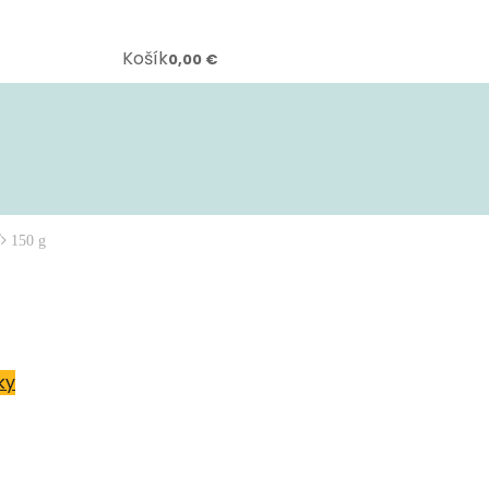
Košík
0,00
€
ť
150 g
ky