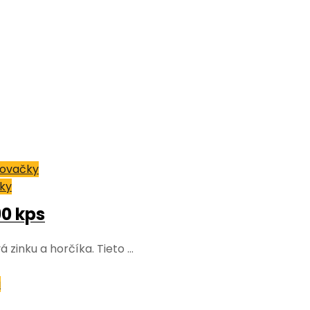
jovačky
čky
0 kps
zinku a horčíka. Tieto …
á