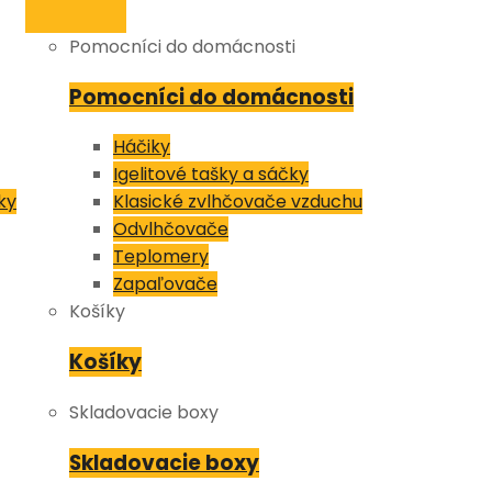
Pomocníci do domácnosti
Pomocníci do domácnosti
Háčiky
Igelitové tašky a sáčky
ky
Klasické zvlhčovače vzduchu
Odvlhčovače
Teplomery
Zapaľovače
Košíky
Košíky
Skladovacie boxy
Skladovacie boxy