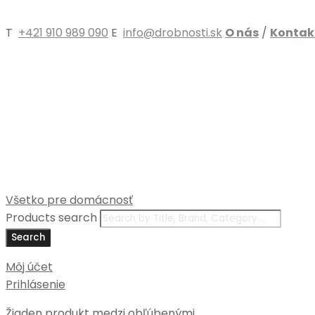
T
+421 910 989 090
E
info@drobnosti.sk
O nás
/
Kontak
Všetko pre domácnosť
Products search
Search
Môj účet
Prihlásenie
Žiaden produkt medzi obľúbenými