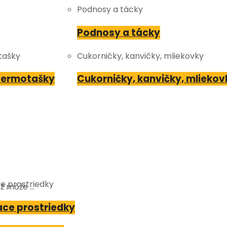
Podnosy a tácky
Podnosy a tácky
tašky
Cukorničky, kanvičky, mliekovky
 termotašky
Cukorničky, kanvičky, mliekov
ce prostriedky
ež môže …
ace prostriedky