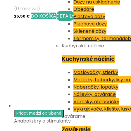
Dózy na uskladnenie
(0 reviews)
Obedáre
DO KOŠÍKA
DETAILY
Plastové dózy
25,50
€
Plechové dózy
Sklenené dózy
Termomisy, termonádob
Kuchynské náčinie
Kuchynské náčinie
Maslovačky, stierky
Metličky, habarky, lisy n
Naberačky, lopatky
Nálievky, otvárače
Varešky, obracačky
Vykrajovače, kliešte, lusk
Pridať medzi obľúbené
Zavárame
Anabolizéry a stimulanty
Zaváranie