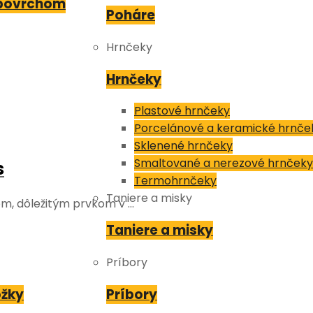
 povrchom
Poháre
Hrnčeky
Hrnčeky
Plastové hrnčeky
Porcelánové a keramické hrnče
Sklenené hrnčeky
Smaltované a nerezové hrnčeky
s
Termohrnčeky
Taniere a misky
m, dôležitým prvkom v …
Taniere a misky
Príbory
ožky
Príbory