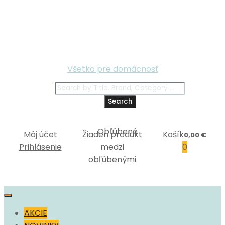
Všetko pre domácnosť
Search
Môj účet
Žiaden produkt
Košík
0,00
€
Prihlásenie
medzi
0
obľúbenými
Skip
to
AKCIE
content