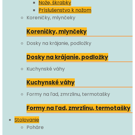
Nože, škrabky
Príslušenstvo k nožom
Koreničky, mlynčeky
Koreničky, mlynčeky
Dosky na krájanie, podložky
Dosky na krájanie, podložky
Kuchynské váhy
Kuchynské váhy
Formy na ľad, zmrzlinu, termotašky
Formy na ľad, zmrzlinu, termotašky
Stolovanie
Poháre