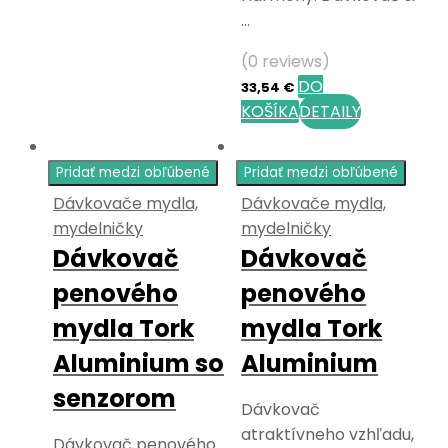
…
(0 reviews)
DO
33,54
€
KOŠÍKA
DETAILY
Pridať medzi obľúbené
Pridať medzi obľúbené
Dávkovače mydla,
Dávkovače mydla,
mydelničky
mydelničky
Dávkovač
Dávkovač
penového
penového
mydla Tork
mydla Tork
Aluminium so
Aluminium
senzorom
Dávkovač
atraktívneho vzhľadu,
Dávkovač penového