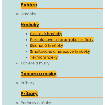
Poháre
Hrnčeky
Hrnčeky
Plastové hrnčeky
Porcelánové a keramické hrnčeky
Sklenené hrnčeky
Smaltované a nerezové hrnčeky
Termohrnčeky
Taniere a misky
Taniere a misky
Príbory
Príbory
Podnosy a tácky