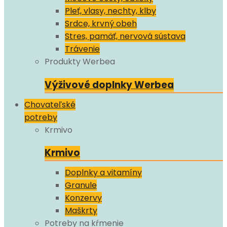
Pleť, vlasy, nechty, klby
Srdce, krvný obeh
Stres, pamäť, nervová sústava
Trávenie
Produkty Werbea
Výživové doplnky Werbea
Chovateľské
potreby
Krmivo
Krmivo
Doplnky a vitamíny
Granule
Konzervy
Maškrty
Potreby na kŕmenie