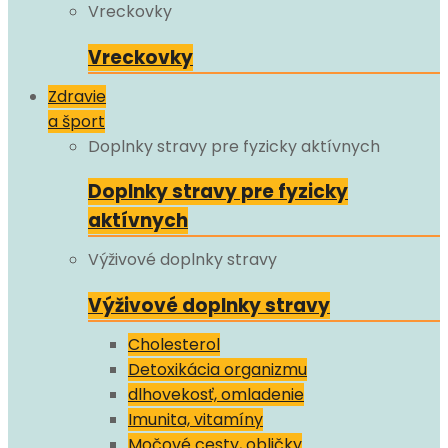
Vreckovky
Vreckovky
Zdravie
a šport
Doplnky stravy pre fyzicky aktívnych
Doplnky stravy pre fyzicky
aktívnych
Výživové doplnky stravy
Výživové doplnky stravy
Cholesterol
Detoxikácia organizmu
dlhovekosť, omladenie
Imunita, vitamíny
Močové cesty, obličky