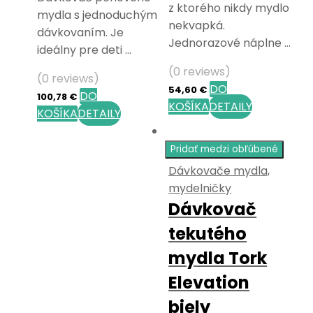
z ktorého nikdy mydlo
mydla s jednoduchým
nekvapká.
dávkovaním. Je
Jednorazové náplne …
ideálny pre deti …
(0 reviews)
(0 reviews)
DO
54,60
€
DO
100,78
€
KOŠÍKA
DETAILY
KOŠÍKA
DETAILY
Pridať medzi obľúbené
Dávkovače mydla,
mydelničky
Dávkovač
tekutého
mydla Tork
Elevation
biely