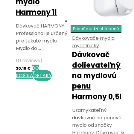
mydlo
Harmony 1l
Dávkovač HARMONY
Pridať medzi obľúbené
Professional je určený
Dávkovače mydla,
pre tekuté mydlo.
mydelničky
Mydlo do …
Dávkovač
(0 reviews)
dolievateľný
DO
30,16
€
na mydlovú
KOŠÍKA
DETAILY
penu
Harmony 0,5l
Uzamykateľný
dávkovač na penové
mydlo od značky
Harmony. Dávkovač si