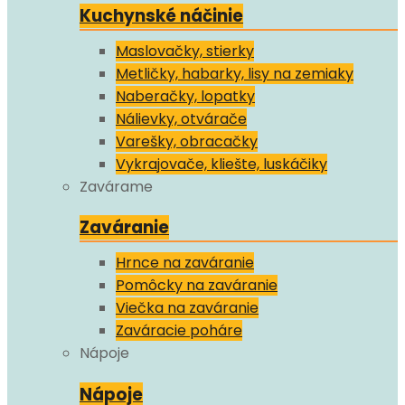
Kuchynské náčinie
Maslovačky, stierky
Metličky, habarky, lisy na zemiaky
Naberačky, lopatky
Nálievky, otvárače
Varešky, obracačky
Vykrajovače, kliešte, luskáčiky
Zavárame
Zaváranie
Hrnce na zaváranie
Pomôcky na zaváranie
Viečka na zaváranie
Zaváracie poháre
Nápoje
Nápoje