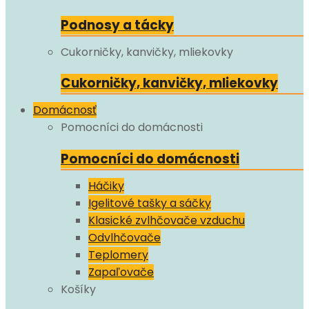
Podnosy a tácky
Cukorničky, kanvičky, mliekovky
Cukorničky, kanvičky, mliekovky
Domácnosť
Pomocníci do domácnosti
Pomocníci do domácnosti
Háčiky
Igelitové tašky a sáčky
Klasické zvlhčovače vzduchu
Odvlhčovače
Teplomery
Zapaľovače
Košíky