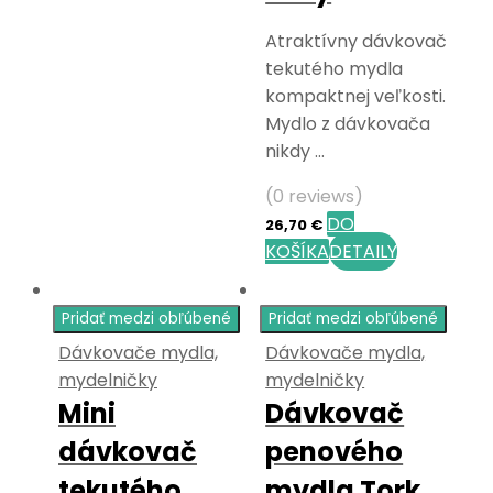
Atraktívny dávkovač
tekutého mydla
kompaktnej veľkosti.
Mydlo z dávkovača
nikdy …
(0 reviews)
DO
26,70
€
KOŠÍKA
DETAILY
Pridať medzi obľúbené
Pridať medzi obľúbené
Dávkovače mydla,
Dávkovače mydla,
mydelničky
mydelničky
Mini
Dávkovač
dávkovač
penového
tekutého
mydla Tork