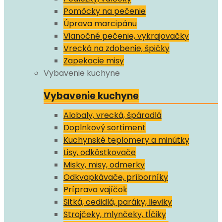
Pomôcky na pečenie
Úprava marcipánu
Vianočné pečenie, vykrajovačky
Vrecká na zdobenie, špičky
Zapekacie misy
Vybavenie kuchyne
Vybavenie kuchyne
Alobaly, vrecká, špáradlá
Doplnkový sortiment
Kuchynské teplomery a minútky
Lisy, odkôstkovače
Misky, misy, odmerky
Odkvapkávače, príborníky
Príprava vajíčok
Sitká, cedidlá, paráky, lieviky
Strojčeky, mlynčeky, tĺčiky