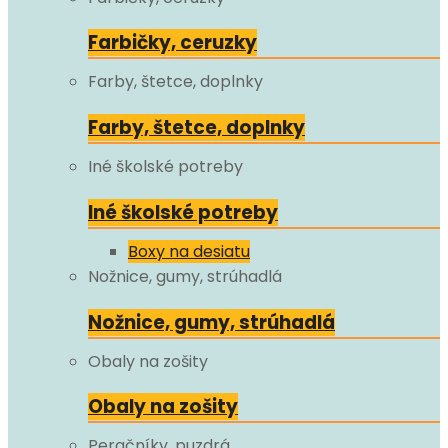
Farbičky, ceruzky
Farby, štetce, doplnky
Farby, štetce, doplnky
Iné školské potreby
Iné školské potreby
Boxy na desiatu
Nožnice, gumy, strúhadlá
Nožnice, gumy, strúhadlá
Obaly na zošity
Obaly na zošity
Peračníky, puzdrá