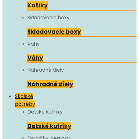
Košíky
Skladovacie boxy
Skladovacie boxy
Váhy
Váhy
Náhradné diely
Náhradné diely
Školské
potreby
Detské kufríky
Detské kufríky
Farbičky, ceruzky