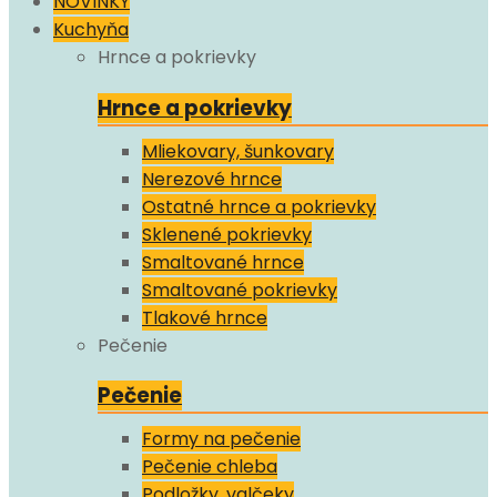
NOVINKY
Kuchyňa
Hrnce a pokrievky
Hrnce a pokrievky
Mliekovary, šunkovary
Nerezové hrnce
Ostatné hrnce a pokrievky
Sklenené pokrievky
Smaltované hrnce
Smaltované pokrievky
Tlakové hrnce
Pečenie
Pečenie
Formy na pečenie
Pečenie chleba
Podložky, valčeky