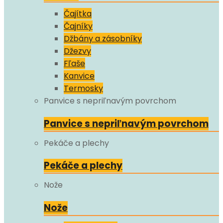
Čajítka
Čajníky
Džbány a zásobníky
Džezvy
Fľaše
Kanvice
Termosky
Panvice s nepriľnavým povrchom
Panvice s nepriľnavým povrchom
Pekáče a plechy
Pekáče a plechy
Nože
Nože