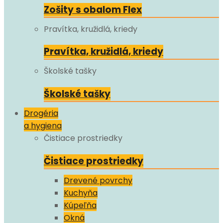
Zošity s obalom Flex
Pravítka, kružidlá, kriedy
Pravítka, kružidlá, kriedy
Školské tašky
Školské tašky
Drogéria
a hygiena
Čistiace prostriedky
Čistiace prostriedky
Drevené povrchy
Kuchyňa
Kúpeľňa
Okná