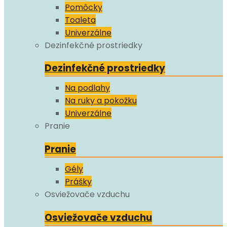
Pomôcky
Toaleta
Univerzálne
Dezinfekčné prostriedky
Dezinfekčné prostriedky
Na podlahy
Na ruky a pokožku
Univerzálne
Pranie
Pranie
Gély
Prášky
Osviežovače vzduchu
Osviežovače vzduchu