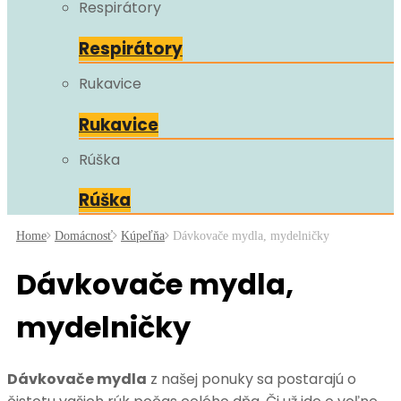
Respirátory
Respirátory
Rukavice
Rukavice
Rúška
Rúška
Home
Domácnosť
Kúpeľňa
Dávkovače mydla, mydelničky
Dávkovače mydla,
mydelničky
Dávkovače mydla
z našej ponuky sa postarajú o