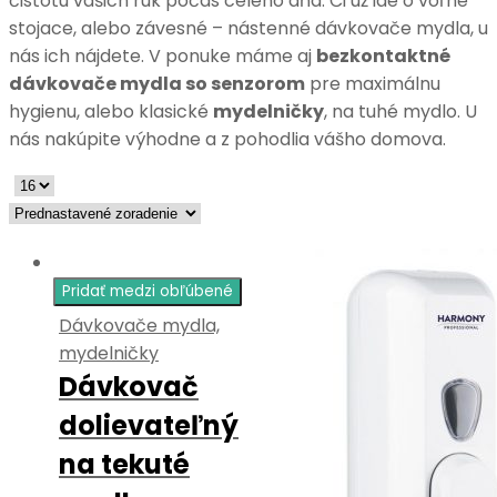
čistotu vašich rúk počas celého dňa. Či už ide o voľne
stojace, alebo závesné – nástenné dávkovače mydla, u
nás ich nájdete. V ponuke máme aj
bezkontaktné
dávkovače mydla so senzorom
pre maximálnu
hygienu, alebo klasické
mydelničky
, na tuhé mydlo. U
nás nakúpite výhodne a z pohodlia vášho domova.
Pridať medzi obľúbené
Dávkovače mydla,
mydelničky
Dávkovač
dolievateľný
na tekuté