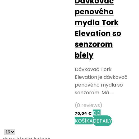
Dávkovač
penového
mydla Tork
Elevation so
senzorom
biely
Dávkovač Tork
Elevation je dávkovač
penového mydla so
senzorom. Má …
(0 reviews)
DO
70,04
€
KOŠÍKA
DETAILY