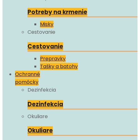
Potreby na krmenie
Misky
Cestovanie
Cestovanie
Prepravky
Tašky a batohy
Ochranné
pomôcky
Dezinfekcia
Dezinfekcia
Okuliare
Okuliare