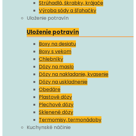
Strúhadlá, škrabky, krájače
Výroba sódy a šľahačky
Uloženie potravín
Uloženie potravín
Boxy na desiatu
Boxy s vekom
Chlebníky
Dózy na maslo
Dózy na nakladanie, kvasenie
Dózy na uskladnenie
Obedáre
Plastové dózy
Plechové dózy
Sklenené dózy
Termomisy, termonádoby
Kuchynské náčinie