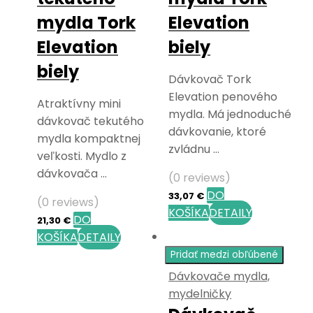
mydla Tork
Elevation
Elevation
biely
biely
Dávkovač Tork
Elevation penového
Atraktívny mini
mydla. Má jednoduché
dávkovač tekutého
dávkovanie, ktoré
mydla kompaktnej
zvládnu …
veľkosti. Mydlo z
dávkovača …
(0 reviews)
DO
33,07
€
(0 reviews)
KOŠÍKA
DETAILY
DO
21,30
€
KOŠÍKA
DETAILY
Pridať medzi obľúbené
Dávkovače mydla,
mydelničky