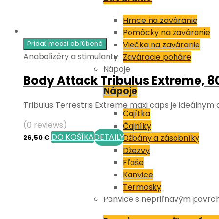
Hrnce na zaváranie
Pomôcky na zaváranie
Pridať medzi obľúbené
Viečka na zaváranie
Anabolizéry a stimulanty
Zaváracie poháre
Nápoje
Body Attack Tribulus Extreme, 8
Nápoje
Tribulus Terrestris Extreme maxi caps je ideálnym
Čajítka
(0 reviews)
Čajníky
DO KOŠÍKA
DETAILY
Džbány a zásobníky
26,50
€
Džezvy
Fľaše
Kanvice
Termosky
Panvice s nepriľnavým povr