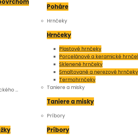
 povrchom
Poháre
Hrnčeky
Hrnčeky
Plastové hrnčeky
Porcelánové a keramické hrnče
Sklenené hrnčeky
Smaltované a nerezové hrnčeky
Termohrnčeky
Taniere a misky
ického …
Taniere a misky
Príbory
ožky
Príbory