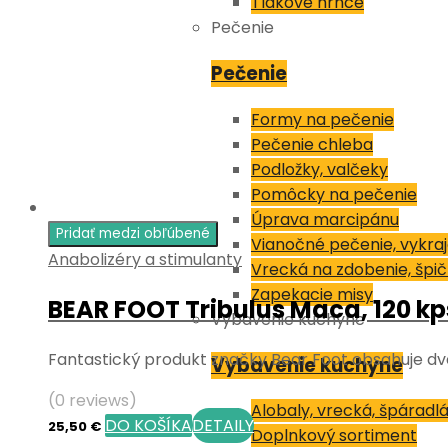
Tlakové hrnce
Pečenie
Pečenie
Formy na pečenie
Pečenie chleba
Podložky, valčeky
Pomôcky na pečenie
Úprava marcipánu
Pridať medzi obľúbené
Vianočné pečenie, vykra
Anabolizéry a stimulanty
Vrecká na zdobenie, špi
Zapekacie misy
BEAR FOOT Tribulus Maca, 120 kp
Vybavenie kuchyne
Fantastický produkt značky Bear Foot obsahuje dv
Vybavenie kuchyne
(0 reviews)
Alobaly, vrecká, špáradl
DO KOŠÍKA
DETAILY
25,50
€
Doplnkový sortiment