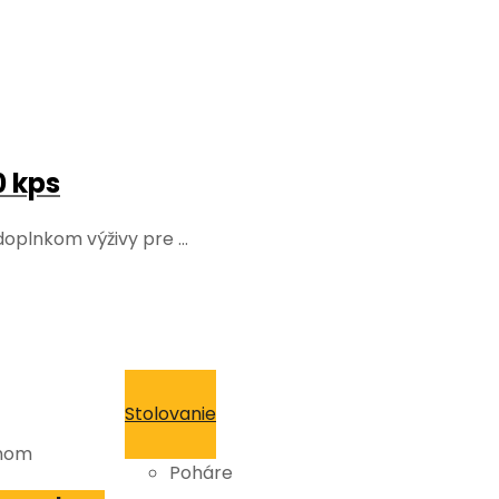
0 kps
 doplnkom výživy pre …
Stolovanie
chom
Poháre