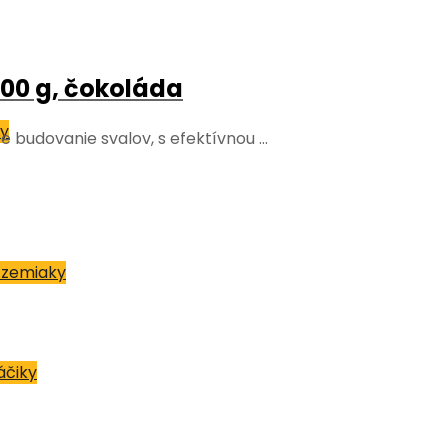
000 g, čokoláda
y
re budovanie svalov, s efektívnou …
a zemiaky
áčiky