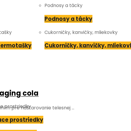
Podnosy a tácky
Podnosy a tácky
tašky
Cukorničky, kanvičky, mliekovky
 termotašky
Cukorničky, kanvičky, mliekov
raging cola
ce prostriedky
ením pre naštarovanie telesnej …
ace prostriedky