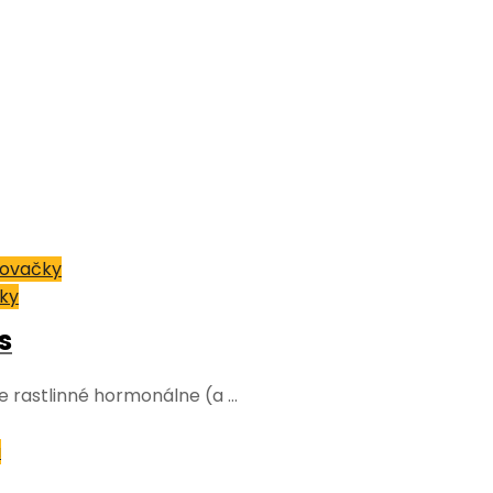
jovačky
čky
s
e rastlinné hormonálne (a …
á