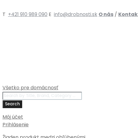
T
+421 910 989 090
E
info@drobnosti.sk
O nás
/
Kontak
Všetko pre domácnosť
Products
search
Search
Môj účet
Prihlásenie
Žiaden produkt medzi obľúbenými