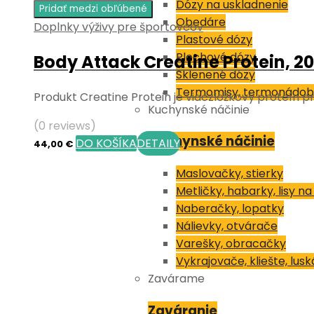
Dózy na uskladnenie
Pridať medzi obľúbené
Obedáre
Doplnky výživy pre športovcov
Plastové dózy
Plechové dózy
Body Attack Creatine Protein, 2
Sklenené dózy
Termomisy, termonádob
Produkt Creatine Protein je viaczložkový proteín p
Kuchynské náčinie
(0 reviews)
Kuchynské náčinie
DO KOŠÍKA
DETAILY
44,00
€
Maslovačky, stierky
Metličky, habarky, lisy n
Naberačky, lopatky
Nálievky, otvárače
Varešky, obracačky
Vykrajovače, kliešte, lusk
Zavárame
Zaváranie