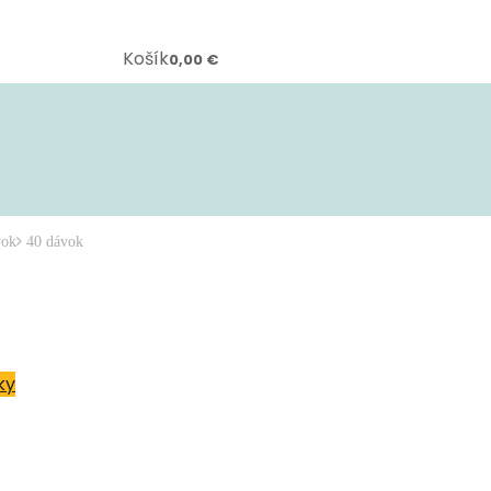
Košík
0,00
€
vok
40 dávok
ky