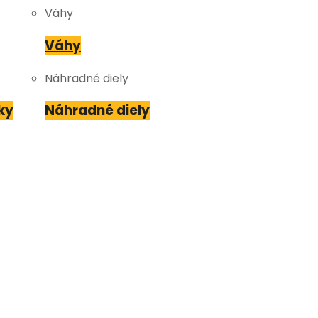
Váhy
Váhy
Náhradné diely
ky
Náhradné diely