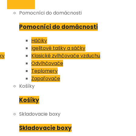
Pomocníci do domácnosti
Pomocníci do domácnosti
Háčiky
Igelitové tašky a sáčky
ky
Klasické zvlhčovače vzduchu
Odvlhčovače
Teplomery
Zapaľovače
Košíky
Košíky
Skladovacie boxy
Skladovacie boxy