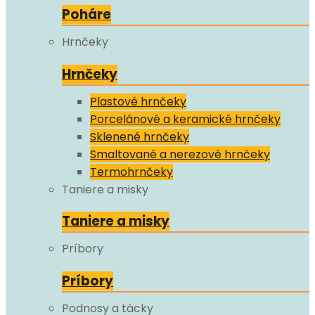
Poháre
Hrnčeky
Hrnčeky
Plastové hrnčeky
Porcelánové a keramické hrnčeky
Sklenené hrnčeky
Smaltované a nerezové hrnčeky
Termohrnčeky
Taniere a misky
Taniere a misky
Príbory
Príbory
Podnosy a tácky