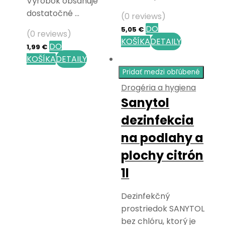
Výrobok obsahuje
dostatočné …
(0 reviews)
DO
5,05
€
(0 reviews)
KOŠÍKA
DETAILY
DO
1,99
€
KOŠÍKA
DETAILY
Pridať medzi obľúbené
Drogéria a hygiena
Sanytol
dezinfekcia
na podlahy a
plochy citrón
1l
Dezinfekčný
prostriedok SANYTOL
bez chlóru, ktorý je