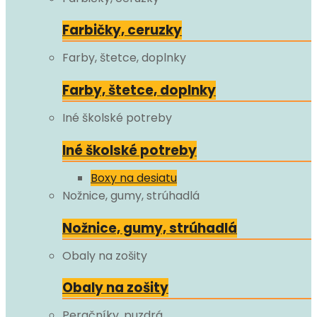
Farbičky, ceruzky
Farby, štetce, doplnky
Farby, štetce, doplnky
Iné školské potreby
Iné školské potreby
Boxy na desiatu
Nožnice, gumy, strúhadlá
Nožnice, gumy, strúhadlá
Obaly na zošity
Obaly na zošity
Peračníky, puzdrá