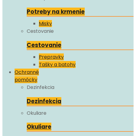
Potreby na krmenie
Misky
Cestovanie
Cestovanie
Prepravky
Tašky a batohy
Ochranné
pomôcky
Dezinfekcia
Dezinfekcia
Okuliare
Okuliare