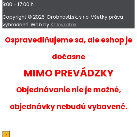
9:00 – 17:00 h.
Copyright ©
2026
Drobnosti.sk, s.r.o. Všetky práva
vyhradené. Web by
Kolovratok
.
Ospravedlňujeme sa, ale eshop je
dočasne
MIMO PREVÁDZKY
Objednávanie nie je možné,
objednávky nebudú vybavené.
×