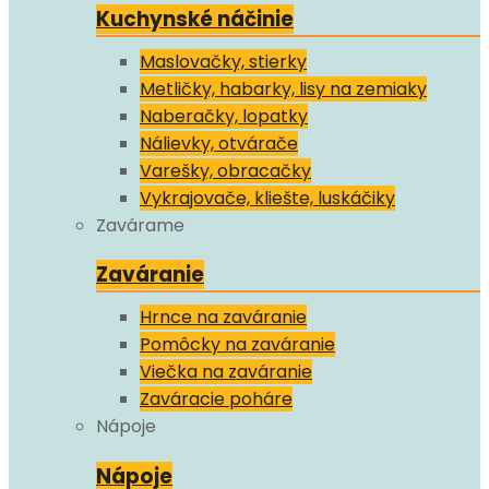
Kuchynské náčinie
Maslovačky, stierky
Metličky, habarky, lisy na zemiaky
Naberačky, lopatky
Nálievky, otvárače
Varešky, obracačky
Vykrajovače, kliešte, luskáčiky
Zavárame
Zaváranie
Hrnce na zaváranie
Pomôcky na zaváranie
Viečka na zaváranie
Zaváracie poháre
Nápoje
Nápoje