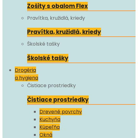
Zošity s obalom Flex
Pravítka, kružidlá, kriedy
Pravítka, kružidlá, kriedy
Školské tašky
Školské tašky
Drogéria
a hygiena
Čistiace prostriedky
Čistiace prostriedky
Drevené povrchy
Kuchyňa
Kúpeľňa
Okná