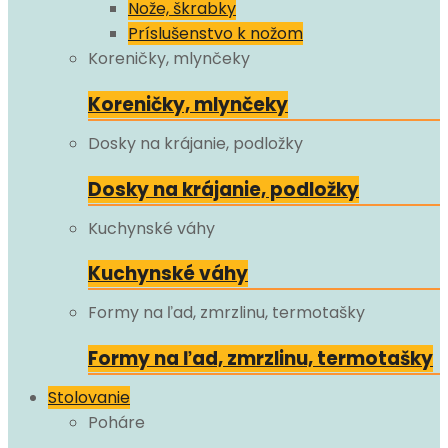
Nože, škrabky
Príslušenstvo k nožom
Koreničky, mlynčeky
Koreničky, mlynčeky
Dosky na krájanie, podložky
Dosky na krájanie, podložky
Kuchynské váhy
Kuchynské váhy
Formy na ľad, zmrzlinu, termotašky
Formy na ľad, zmrzlinu, termotašky
Stolovanie
Poháre