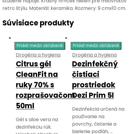
studené nápoje. Krásny hrnček nielen pre milovníkov
retro štýlu. Materiál: keramika. Rozmery: 9 cmx10 cm.
Súvisiace produkty
Pridať medzi obľúbené
Pridať medzi obľúbené
Drogéria a hygiena
Drogéria a hygiena
Citrus gél
Dezinfekčný
CleanFit na
čistiaci
ruky 70% s
prostriedok
rozprašovačom
Dezi Prim 5l
50ml
Dezinfekcia určená na
používanie na
Gél s aloe vera na
povrchy, čistenie a
dezinfekciu rúk.
bielenie podláh, …