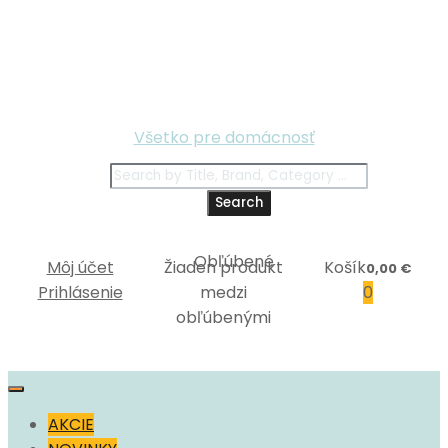
Všetko pre domácnosť
Search
Môj účet
Žiaden produkt
Košík
0,00
€
Prihlásenie
medzi
0
obľúbenými
AKCIE