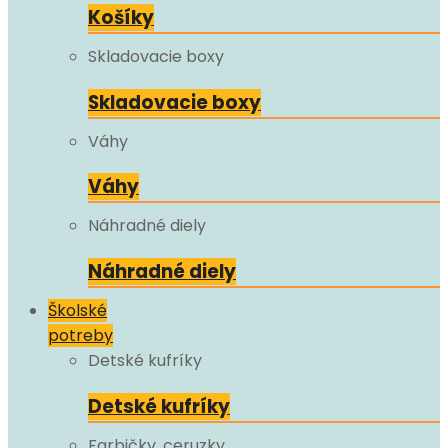
Košíky
Skladovacie boxy
Skladovacie boxy
Váhy
Váhy
Náhradné diely
Náhradné diely
Školské
potreby
Detské kufríky
Detské kufríky
Farbičky, ceruzky