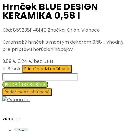
Hrnček BLUE DESIGN
KERAMIKA 0,58 l
Kód:
8592381148140
Značka:
Orion
,
Vianoce
Keramický hrnček s modrým dekorom 0,58 l, vhodný
pre prípravu horúcich nápojov.
3.89 €
3.24 € bez DPH
In Stock
Pridať medzi obľúbené
PRIDAŤ DO KOŠÍKA
Pridať medzi obľúbené
Odporučiť
vianoce
Popis