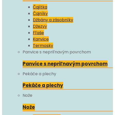
Čajítka
Čajníky
Džbány a zásobníky
Džezvy
Fľaše
Kanvice
Termosky
Panvice s nepriľnavým povrchom
Panvice s nepriľnavým povrchom
Pekáče a plechy
Pekáče a plechy
Nože
Nože