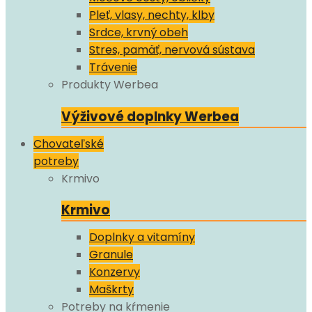
Pleť, vlasy, nechty, klby
Srdce, krvný obeh
Stres, pamäť, nervová sústava
Trávenie
Produkty Werbea
Výživové doplnky Werbea
Chovateľské
potreby
Krmivo
Krmivo
Doplnky a vitamíny
Granule
Konzervy
Maškrty
Potreby na kŕmenie