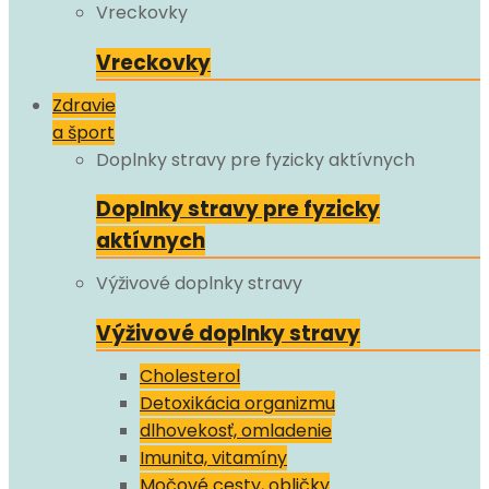
Vreckovky
Vreckovky
Zdravie
a šport
Doplnky stravy pre fyzicky aktívnych
Doplnky stravy pre fyzicky
aktívnych
Výživové doplnky stravy
Výživové doplnky stravy
Cholesterol
Detoxikácia organizmu
dlhovekosť, omladenie
Imunita, vitamíny
Močové cesty, obličky