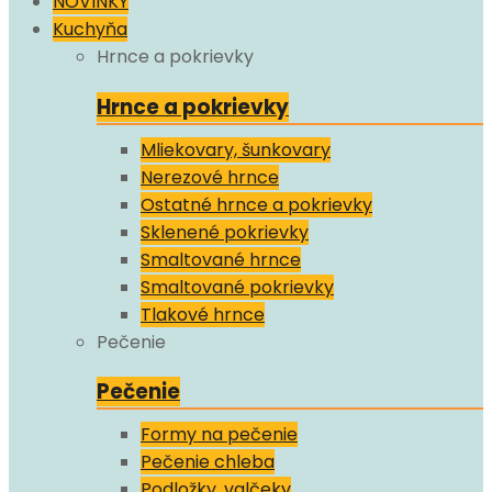
NOVINKY
Kuchyňa
Hrnce a pokrievky
Hrnce a pokrievky
Mliekovary, šunkovary
Nerezové hrnce
Ostatné hrnce a pokrievky
Sklenené pokrievky
Smaltované hrnce
Smaltované pokrievky
Tlakové hrnce
Pečenie
Pečenie
Formy na pečenie
Pečenie chleba
Podložky, valčeky