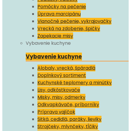
Pomôcky na pečenie
Úprava marcipánu
Vianočné pečenie, vykrajovačky
Vrecká na zdobenie, špičky
Zapekacie misy
Vybavenie kuchyne
Vybavenie kuchyne
Alobaly, vrecká, špáradlá
Doplnkový sortiment
Kuchynské teplomery a minútky
Lisy, odkôstkovače
Misky, misy, odmerky
Odkvapkávače, príborníky
Príprava vajíčok
Sitká, cedidlá, paráky, lieviky
Strojčeky, mlynčeky, tĺčiky