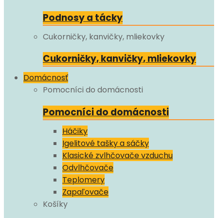
Podnosy a tácky
Cukorničky, kanvičky, mliekovky
Cukorničky, kanvičky, mliekovky
Domácnosť
Pomocníci do domácnosti
Pomocníci do domácnosti
Háčiky
Igelitové tašky a sáčky
Klasické zvlhčovače vzduchu
Odvlhčovače
Teplomery
Zapaľovače
Košíky