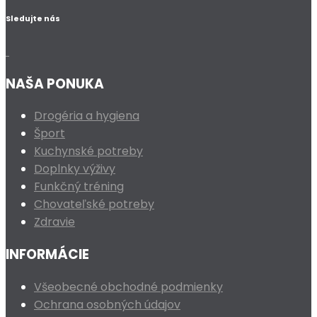
Sledujte nás
NAŠA PONUKA
Drogéria a hygiena
Šport
Kuchynské potreby
Doplnky výživy
Funkčný tréning
Chovateľské potreby
Zdravie
INFORMÁCIE
Všeobecné obchodné podmienky
Ochrana osobných údajov