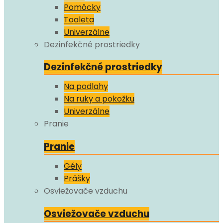
Pomôcky
Toaleta
Univerzálne
Dezinfekčné prostriedky
Dezinfekčné prostriedky
Na podlahy
Na ruky a pokožku
Univerzálne
Pranie
Pranie
Gély
Prášky
Osviežovače vzduchu
Osviežovače vzduchu