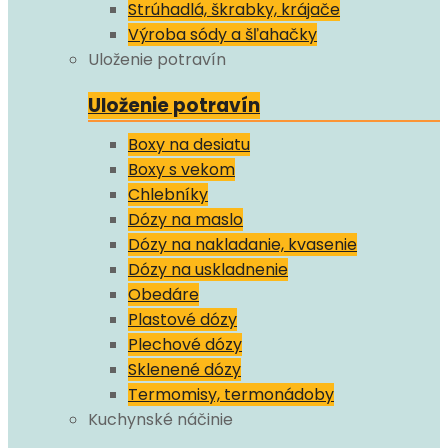
Strúhadlá, škrabky, krájače
Výroba sódy a šľahačky
Uloženie potravín
Uloženie potravín
Boxy na desiatu
Boxy s vekom
Chlebníky
Dózy na maslo
Dózy na nakladanie, kvasenie
Dózy na uskladnenie
Obedáre
Plastové dózy
Plechové dózy
Sklenené dózy
Termomisy, termonádoby
Kuchynské náčinie