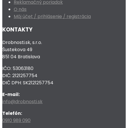
Reklamačný poriadok
O nás
Môj účet / prihlásenie / registrácia
KONTAKTY
Drobnosti.sk, s.r.o.
Šustekova 49
851 04 Bratislava
IČO: 53063180
DIČ: 2121257754
DIČ DPH: SK2121257754
E-mail:
info@drobnosti.sk
Telefón:
0910 989 090