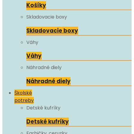
Košíky
Skladovacie boxy
Skladovacie boxy
Váhy
Váhy
Náhradné diely
Náhradné diely
Školské
potreby
Detské kufríky
Detské kufríky
Farbičky, ceruzky