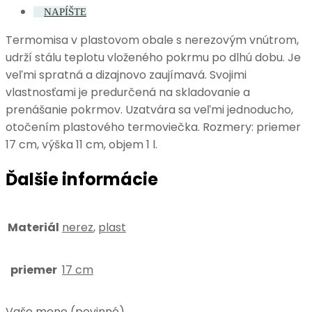
NAPÍŠTE
Termomisa v plastovom obale s nerezovým vnútrom,
udrží stálu teplotu vloženého pokrmu po dlhú dobu. Je
veľmi spratná a dizajnovo zaujímavá. Svojimi
vlastnosťami je predurčená na skladovanie a
prenášanie pokrmov. Uzatvára sa veľmi jednoducho,
otočením plastového termoviečka. Rozmery: priemer
17 cm, výška 11 cm, objem 1 l.
Ďalšie informácie
Materiál
nerez
,
plast
priemer
17 cm
Vaše meno (povinné)