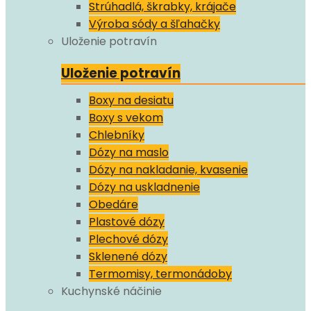
Strúhadlá, škrabky, krájače
Výroba sódy a šľahačky
Uloženie potravín
Uloženie potravín
Boxy na desiatu
Boxy s vekom
Chlebníky
Dózy na maslo
Dózy na nakladanie, kvasenie
Dózy na uskladnenie
Obedáre
Plastové dózy
Plechové dózy
Sklenené dózy
Termomisy, termonádoby
Kuchynské náčinie