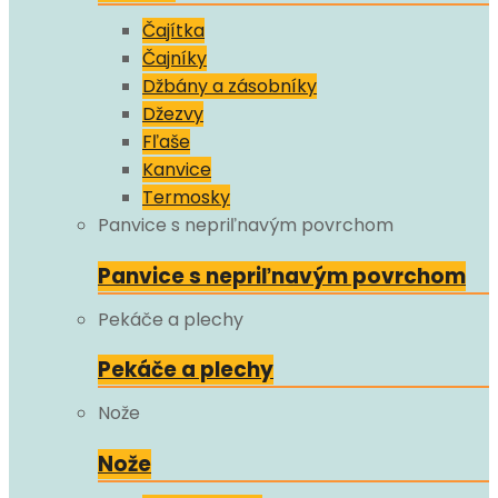
Čajítka
Čajníky
Džbány a zásobníky
Džezvy
Fľaše
Kanvice
Termosky
Panvice s nepriľnavým povrchom
Panvice s nepriľnavým povrchom
Pekáče a plechy
Pekáče a plechy
Nože
Nože