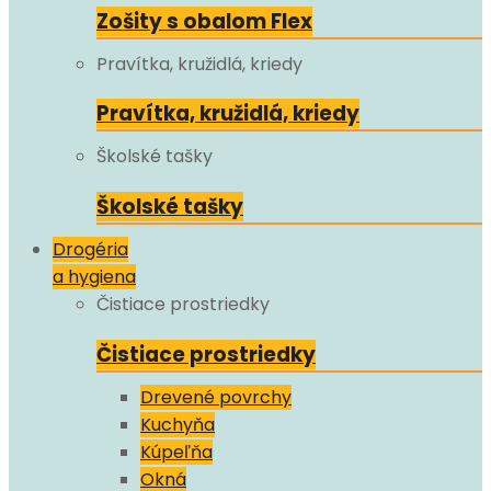
Zošity s obalom Flex
Pravítka, kružidlá, kriedy
Pravítka, kružidlá, kriedy
Školské tašky
Školské tašky
Drogéria
a hygiena
Čistiace prostriedky
Čistiace prostriedky
Drevené povrchy
Kuchyňa
Kúpeľňa
Okná