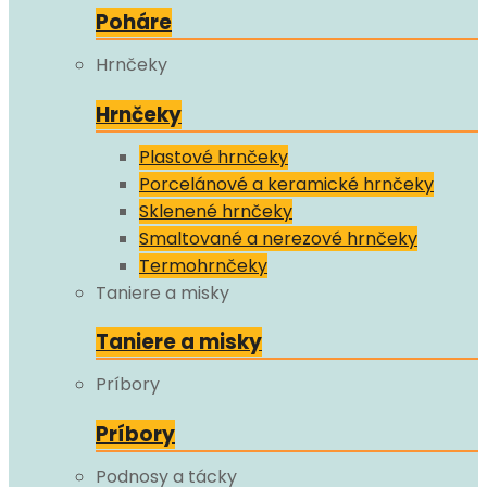
Poháre
Hrnčeky
Hrnčeky
Plastové hrnčeky
Porcelánové a keramické hrnčeky
Sklenené hrnčeky
Smaltované a nerezové hrnčeky
Termohrnčeky
Taniere a misky
Taniere a misky
Príbory
Príbory
Podnosy a tácky