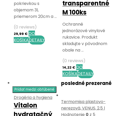
transparentné
pokrievkou s
objemom 3l,
M 100ks
priemerom 20cm a …
Ochranné
(0 reviews)
jednorázové vinylové
DO
29,99
€
rukavice. Produkt
KOŠÍKA
DETAILY
skladujte v pôvodnom
obale na …
(0 reviews)
DO
14,22
€
KOŠÍKA
DETAILY
posledné prezerané
Pridať medzi obľúbené
Drogéria a hygiena
Termomisa plastovo-
Vitalon
nerezová, VENUS, 2,5 l
hydratačný
Hodnotenie
0
z 5