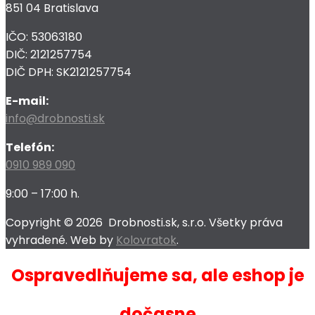
851 04 Bratislava
IČO: 53063180
DIČ: 2121257754
DIČ DPH: SK2121257754
E-mail:
info@drobnosti.sk
Telefón:
0910 989 090
9:00 – 17:00 h.
Copyright ©
2026
Drobnosti.sk, s.r.o. Všetky práva
vyhradené. Web by
Kolovratok
.
Ospravedlňujeme sa, ale eshop je
dočasne