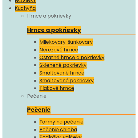
NOVINKY
Kuchyňa
Hrnce a pokrievky
Hrnce a pokrievky
Mliekovary, šunkovary
Nerezové hrnce
Ostatné hrnce a pokrievky
Sklenené pokrievky
Smaltované hrnce
Smaltované pokrievky
Tlakové hrnce
Pečenie
Pečenie
Formy na pečenie
Pečenie chleba
Podložky, valčeky