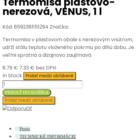
Termomisa plastovo-
nerezová, VENUS, 1 l
Kód:
8592381151294
Značka:
Termomisa v plastovom obale s nerezovým vnútrom,
udrží stálu teplotu vloženého pokrmu po dlhú dobu. Je
veľmi spratná a dizajnovo zaujímavá.
8.79 €
7.33 € bez DPH
In Stock
Pridať medzi obľúbené
množstvo
Termomisa
PRIDAŤ DO KOŠÍKA
plastovo-
Pridať medzi obľúbené
nerezová,
Odporučiť
VENUS,
1
Popis
l
TECHNICKÉ INFORMÁCIE