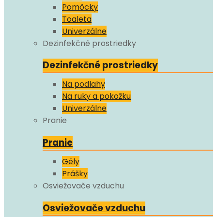
Pomôcky
Toaleta
Univerzálne
Dezinfekčné prostriedky
Dezinfekčné prostriedky
Na podlahy
Na ruky a pokožku
Univerzálne
Pranie
Pranie
Gély
Prášky
Osviežovače vzduchu
Osviežovače vzduchu