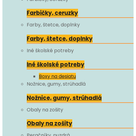
Farbičky, ceruzky
Farby, štetce, doplnky
Farby, štetce, doplnky
Iné školské potreby
Iné školské potreby
Boxy na desiatu
Nožnice, gumy, strúhadlá
Nožnice, gumy, strúhadlá
Obaly na zošity
Obaly na zošity
Peračníky, puzdrá