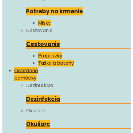
Potreby na krmenie
Misky
Cestovanie
Cestovanie
Prepravky
Tašky a batohy
Ochranné
pomôcky
Dezinfekcia
Dezinfekcia
Okuliare
Okuliare