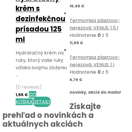
16,99
€
krém s
dezinfekčnou
Termomisa plastovo-
prísadou 125
nerezová, VENUS, 1,5 l
Hodnotenie
0
z 5
ml
11,99
€
Hydratačný krém na
Termomisa plastovo-
ruky, ktorý vaše ruky
nerezová, VENUS, 1 l
vďaka svojmu zloženiu
Hodnotenie
0
z 5
…
8,79
€
(0 reviews)
novinky, akcie do mailu!
DO
1,55
€
KOŠÍKA
DETAILY
Získajte
prehľad o novinkách a
aktuálnych akciách