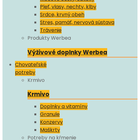
Pleť, vlasy, nechty, klby
Srdce, krvný obeh
Stres, pamäť, nervová sústava
Trávenie
Produkty Werbea
Výživové doplnky Werbea
Chovateľské
potreby
Krmivo
Krmivo
Doplnky a vitamíny
Granule
Konzervy
Maškrty
Potreby na kŕmenie