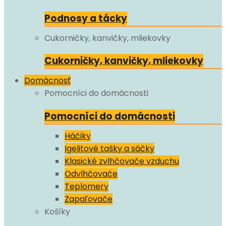
Podnosy a tácky
Cukorničky, kanvičky, mliekovky
Cukorničky, kanvičky, mliekovky
Domácnosť
Pomocníci do domácnosti
Pomocníci do domácnosti
Háčiky
Igelitové tašky a sáčky
Klasické zvlhčovače vzduchu
Odvlhčovače
Teplomery
Zapaľovače
Košíky