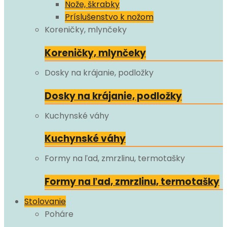
Nože, škrabky
Príslušenstvo k nožom
Koreničky, mlynčeky
Koreničky, mlynčeky
Dosky na krájanie, podložky
Dosky na krájanie, podložky
Kuchynské váhy
Kuchynské váhy
Formy na ľad, zmrzlinu, termotašky
Formy na ľad, zmrzlinu, termotašky
Stolovanie
Poháre