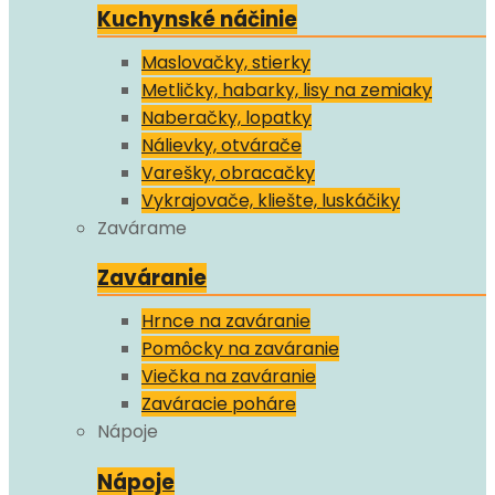
Kuchynské náčinie
Maslovačky, stierky
Metličky, habarky, lisy na zemiaky
Naberačky, lopatky
Nálievky, otvárače
Varešky, obracačky
Vykrajovače, kliešte, luskáčiky
Zavárame
Zaváranie
Hrnce na zaváranie
Pomôcky na zaváranie
Viečka na zaváranie
Zaváracie poháre
Nápoje
Nápoje