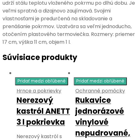
udrží stálu teplotu vloženého pokrmu po dlhú dobu. Je
veľmi spratná a dizajnovo zaujímavá. Svojimi
vlastnosťami je predurčená na skladovanie a
prenášanie pokrmov. Uzatvára sa veľmi jednoducho,
otočením plastového termoviečka. Rozmery: priemer
17 cm, výška 11 cm, objem 1 l.
Súvisiace produkty
Pridať medzi obľúbené
Pridať medzi obľúbené
Hrnce a pokrievky
Ochranné pomôcky
Nerezový
Rukavice
kastról ANETT
jednorázové
3 l pokrievka
vinylové
nepudrované,
Nerezový kastról s