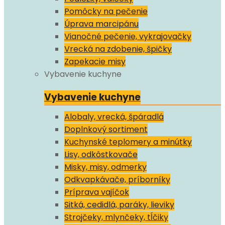
Pomôcky na pečenie
Úprava marcipánu
Vianočné pečenie, vykrajovačky
Vrecká na zdobenie, špičky
Zapekacie misy
Vybavenie kuchyne
Vybavenie kuchyne
Alobaly, vrecká, špáradlá
Doplnkový sortiment
Kuchynské teplomery a minútky
Lisy, odkôstkovače
Misky, misy, odmerky
Odkvapkávače, príborníky
Príprava vajíčok
Sitká, cedidlá, paráky, lieviky
Strojčeky, mlynčeky, tĺčiky