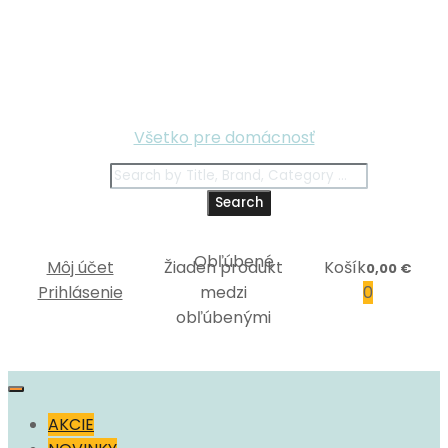
Všetko pre domácnosť
Search
Môj účet
Žiaden produkt
Košík
0,00
€
Prihlásenie
medzi
0
obľúbenými
Skip
to
AKCIE
content