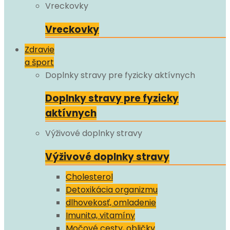
Vreckovky
Vreckovky
Zdravie
a šport
Doplnky stravy pre fyzicky aktívnych
Doplnky stravy pre fyzicky
aktívnych
Výživové doplnky stravy
Výživové doplnky stravy
Cholesterol
Detoxikácia organizmu
dlhovekosť, omladenie
Imunita, vitamíny
Močové cesty, obličky