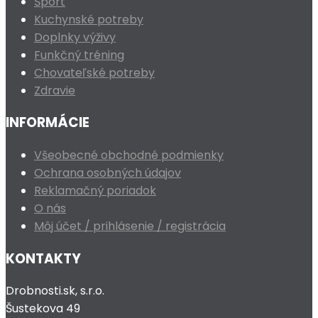
Šport
Kuchynské potreby
Doplnky výživy
Funkčný tréning
Chovateľské potreby
Zdravie
INFORMÁCIE
Všeobecné obchodné podmienky
Ochrana osobných údajov
Reklamačný poriadok
O nás
Môj účet / prihlásenie / registrácia
KONTAKTY
Drobnosti.sk, s.r.o.
Šustekova 49