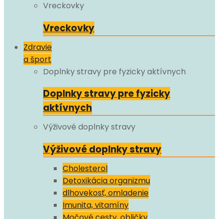
Vreckovky
Vreckovky
Zdravie
a šport
Doplnky stravy pre fyzicky aktívnych
Doplnky stravy pre fyzicky
aktívnych
Výživové doplnky stravy
Výživové doplnky stravy
Cholesterol
Detoxikácia organizmu
dlhovekosť, omladenie
Imunita, vitamíny
Močové cesty, obličky