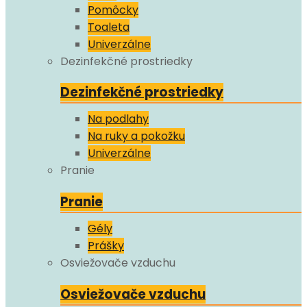
Pomôcky
Toaleta
Univerzálne
Dezinfekčné prostriedky
Dezinfekčné prostriedky
Na podlahy
Na ruky a pokožku
Univerzálne
Pranie
Pranie
Gély
Prášky
Osviežovače vzduchu
Osviežovače vzduchu