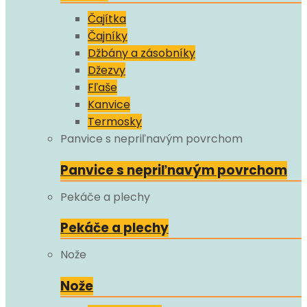
Čajítka
Čajníky
Džbány a zásobníky
Džezvy
Fľaše
Kanvice
Termosky
Panvice s nepriľnavým povrchom
Panvice s nepriľnavým povrchom
Pekáče a plechy
Pekáče a plechy
Nože
Nože