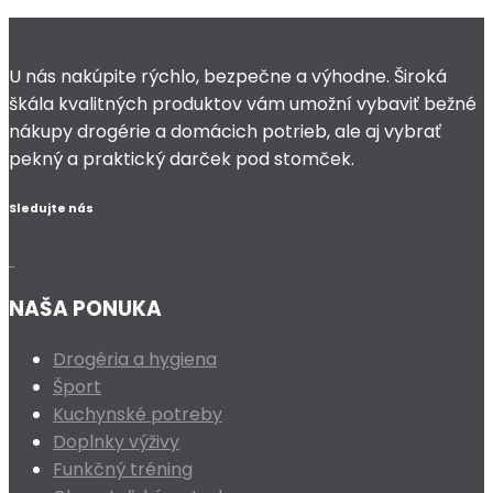
U nás nakúpite rýchlo, bezpečne a výhodne. Široká
škála kvalitných produktov vám umožní vybaviť bežné
nákupy drogérie a domácich potrieb, ale aj vybrať
pekný a praktický darček pod stomček.
Sledujte nás
NAŠA PONUKA
Drogéria a hygiena
Šport
Kuchynské potreby
Doplnky výživy
Funkčný tréning