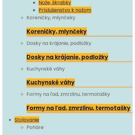
Nože, škrabky
Príslušenstvo k nožom
Koreničky, mlynčeky
Koreničky, mlynčeky
Dosky na krájanie, podložky
Dosky na krájanie, podložky
Kuchynské váhy
Kuchynské váhy
Formy na ľad, zmrzlinu, termotašky
Formy na ľad, zmrzlinu, termotašky
Stolovanie
Poháre