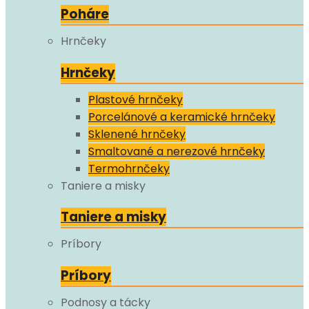
Poháre
Hrnčeky
Hrnčeky
Plastové hrnčeky
Porcelánové a keramické hrnčeky
Sklenené hrnčeky
Smaltované a nerezové hrnčeky
Termohrnčeky
Taniere a misky
Taniere a misky
Príbory
Príbory
Podnosy a tácky