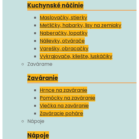
Kuchynské náčinie
Maslovačky, stierky
Metličky, habarky, lisy na zemiaky
Naberačky, lopatky
Nálievky, otvárače
Varešky, obracačky
Vykrajovače, kliešte, luskáčiky
Zavárame
Zaváranie
Hrnce na zaváranie
Pomôcky na zaváranie
Viečka na zaváranie
Zaváracie poháre
Nápoje
Nápoje