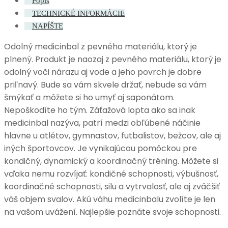
Popis
TECHNICKÉ INFORMÁCIE
NAPÍŠTE
Odolný medicinbal z pevného materiálu, ktorý je
plnený. Produkt je naozaj z pevného materiálu, ktorý je
odolný voči nárazu aj vode a jeho povrch je dobre
priľnavý. Bude sa vám skvele držať, nebude sa vám
šmýkať a môžete si ho umyť aj saponátom.
Nepoškodíte ho tým. Záťažová lopta ako sa inak
medicinbal nazýva, patrí medzi obľúbené náčinie
hlavne u atlétov, gymnastov, futbalistov, bežcov, ale aj
iných športovcov. Je vynikajúcou pomôckou pre
kondičný, dynamický a koordinačný tréning. Môžete si
vďaka nemu rozvíjať: kondičné schopnosti, výbušnosť,
koordinačné schopnosti, silu a vytrvalosť, ale aj zväčšiť
váš objem svalov. Akú váhu medicinbalu zvolíte je len
na vašom uvážení. Najlepšie poznáte svoje schopnosti.