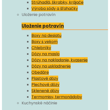
Strúhadlá, škrabky, krájače
Výroba sódy a šľahačky
Uloženie potravín
Uloženie potravín
Boxy na desiatu
Boxy s vekom
Chlebníky
Dózy na maslo
Dózy na nakladanie, kvasenie
Dózy na uskladnenie
Obedáre
Plastové dózy
Plechové dózy
Sklenené dózy
Termomisy, termonádoby
Kuchynské náčinie