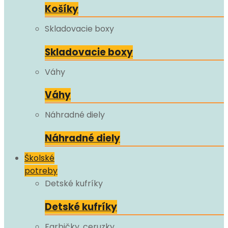
Košíky
Skladovacie boxy
Skladovacie boxy
Váhy
Váhy
Náhradné diely
Náhradné diely
Školské
potreby
Detské kufríky
Detské kufríky
Farbičky, ceruzky