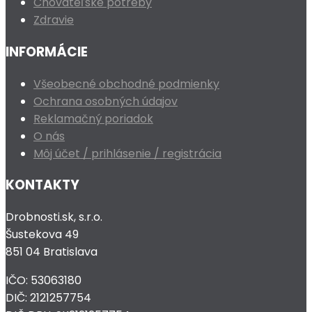
Chovateľské potreby
Zdravie
INFORMÁCIE
Všeobecné obchodné podmienky
Ochrana osobných údajov
Reklamačný poriadok
O nás
Môj účet / prihlásenie / registrácia
KONTAKTY
Drobnosti.sk, s.r.o.
Šustekova 49
851 04 Bratislava
IČO: 53063180
DIČ: 2121257754