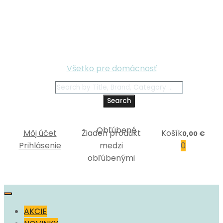
Všetko pre domácnosť
Search
Môj účet
Žiaden produkt
Košík
0,00
€
Prihlásenie
medzi
0
obľúbenými
Skip
to
AKCIE
content