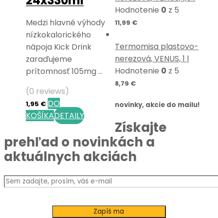
24x330ml
Hodnotenie
0
z 5
Medzi hlavné výhody
11,99
€
nízkokalorického
Termomisa plastovo-
nápoja Kick Drink
nerezová, VENUS, 1 l
zaraďujeme
Hodnotenie
0
z 5
prítomnosť 105mg …
8,79
€
(0 reviews)
DO
1,95
€
novinky, akcie do mailu!
KOŠÍKA
DETAILY
Získajte
prehľad o novinkách a
aktuálnych akciách