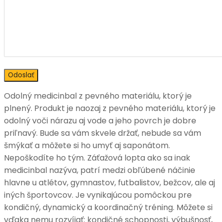
Odolný medicinbal z pevného materiálu, ktorý je
plnený. Produkt je naozaj z pevného materiálu, ktorý je
odolný voči nárazu aj vode a jeho povrch je dobre
priľnavý. Bude sa vám skvele držať, nebude sa vám
šmýkať a môžete si ho umyť aj saponátom.
Nepoškodíte ho tým. Záťažová lopta ako sa inak
medicinbal nazýva, patrí medzi obľúbené náčinie
hlavne u atlétov, gymnastov, futbalistov, bežcov, ale aj
iných športovcov. Je vynikajúcou pomôckou pre
kondičný, dynamický a koordinačný tréning. Môžete si
vďaka nemu rozvíjať: kondičné schopnosti, výbušnosť,