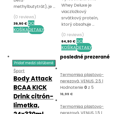
beta-
Whey Deluxe je
methylbutytrát), je …
viaczložkový
(0 reviews)
srvátkový proteín,
DO
39,90
€
ktorý obsahuje …
KOŠÍKA
DETAILY
(0 reviews)
DO
64,90
€
KOŠÍKA
DETAILY
posledné prezerané
Pridať medzi obľúbené
Šport
Termomisa plastovo-
Body Attack
nerezová, VENUS, 2,5 l
BCAA KICK
Hodnotenie
0
z 5
16,99
€
Drink citrón-
limetka,
Termomisa plastovo-
nerezová, VENUS, 1,5 l