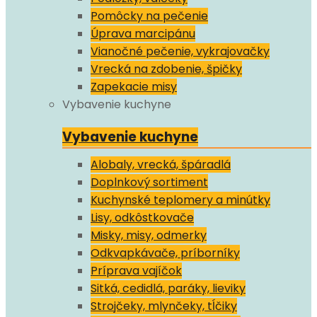
Pomôcky na pečenie
Úprava marcipánu
Vianočné pečenie, vykrajovačky
Vrecká na zdobenie, špičky
Zapekacie misy
Vybavenie kuchyne
Vybavenie kuchyne
Alobaly, vrecká, špáradlá
Doplnkový sortiment
Kuchynské teplomery a minútky
Lisy, odkôstkovače
Misky, misy, odmerky
Odkvapkávače, príborníky
Príprava vajíčok
Sitká, cedidlá, paráky, lieviky
Strojčeky, mlynčeky, tĺčiky