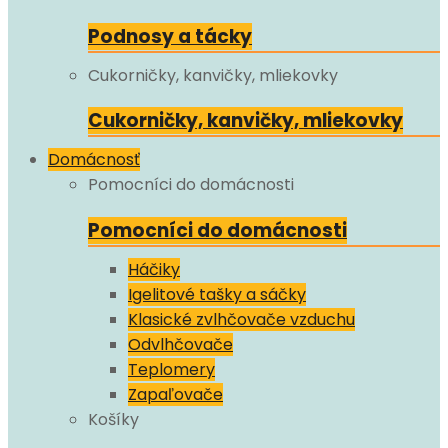
Podnosy a tácky
Cukorničky, kanvičky, mliekovky
Cukorničky, kanvičky, mliekovky
Domácnosť
Pomocníci do domácnosti
Pomocníci do domácnosti
Háčiky
Igelitové tašky a sáčky
Klasické zvlhčovače vzduchu
Odvlhčovače
Teplomery
Zapaľovače
Košíky