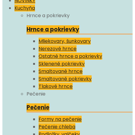
NOVINKY
Kuchyňa
Hrnce a pokrievky
Hrnce a pokrievky
Mliekovary, šunkovary
Nerezové hrnce
Ostatné hrnce a pokrievky
Sklenené pokrievky
Smaltované hrnce
Smaltované pokrievky
Tlakové hrnce
Pečenie
Pečenie
Formy na pečenie
Pečenie chleba
Podložky, valčeky