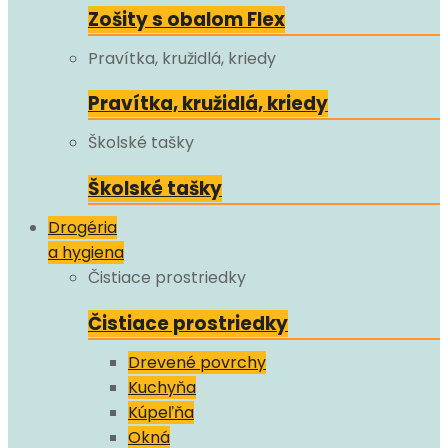
Zošity s obalom Flex
Pravítka, kružidlá, kriedy
Pravítka, kružidlá, kriedy
Školské tašky
Školské tašky
Drogéria
a hygiena
Čistiace prostriedky
Čistiace prostriedky
Drevené povrchy
Kuchyňa
Kúpeľňa
Okná