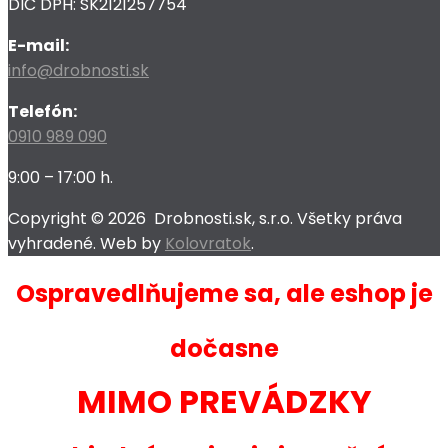
DIČ DPH: SK2121257754
E-mail:
info@drobnosti.sk
Telefón:
0910 989 090
9:00 – 17:00 h.
Copyright ©
2026
Drobnosti.sk, s.r.o. Všetky práva
vyhradené. Web by
Kolovratok
.
Ospravedlňujeme sa, ale eshop je
dočasne
MIMO PREVÁDZKY