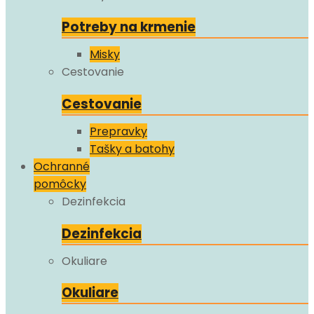
Potreby na krmenie
Misky
Cestovanie
Cestovanie
Prepravky
Tašky a batohy
Ochranné
pomôcky
Dezinfekcia
Dezinfekcia
Okuliare
Okuliare