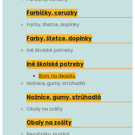
Farbičky, ceruzky
Farby, štetce, doplnky
Farby, štetce, doplnky
Iné školské potreby
Iné školské potreby
Boxy na desiatu
Nožnice, gumy, strúhadlá
Nožnice, gumy, strúhadlá
Obaly na zošity
Obaly na zošity
Peračníky, puzdrá