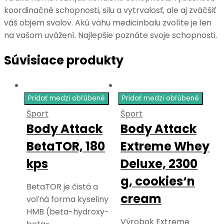
koordinačné schopnosti, silu a vytrvalosť, ale aj zväčšiť
váš objem svalov. Akú váhu medicinbalu zvolíte je len
na vašom uvážení. Najlepšie poznáte svoje schopnosti.
Súvisiace produkty
Pridať medzi obľúbené
Pridať medzi obľúbené
Šport
Šport
Body Attack
Body Attack
BetaTOR, 180
Extreme Whey
kps
Deluxe, 2300
g, cookies‘n
BetaTOR je čistá a
cream
voľná forma kyseliny
HMB (beta-hydroxy-
Výrobok Extreme