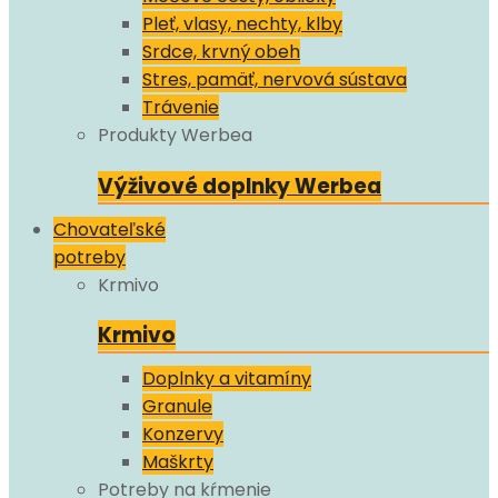
Pleť, vlasy, nechty, klby
Srdce, krvný obeh
Stres, pamäť, nervová sústava
Trávenie
Produkty Werbea
Výživové doplnky Werbea
Chovateľské
potreby
Krmivo
Krmivo
Doplnky a vitamíny
Granule
Konzervy
Maškrty
Potreby na kŕmenie