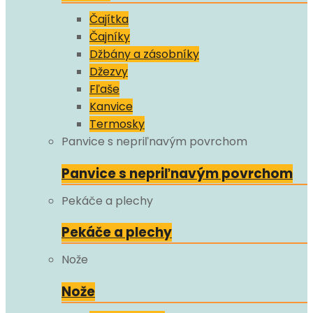
Čajítka
Čajníky
Džbány a zásobníky
Džezvy
Fľaše
Kanvice
Termosky
Panvice s nepriľnavým povrchom
Panvice s nepriľnavým povrchom
Pekáče a plechy
Pekáče a plechy
Nože
Nože