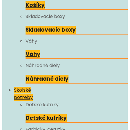
Košíky
Skladovacie boxy
Skladovacie boxy
Váhy
Váhy
Náhradné diely
Náhradné diely
Školské
potreby
Detské kufríky
Detské kufríky
Farbičky, ceruzky