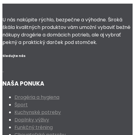
U nás nakúpite rýchlo, bezpečne a výhodne. Široká
škála kvalitných produktov vám umožní vybaviť bežné
nákupy drogérie a domácich potrieb, ale aj vybrať
pekný a praktický darček pod stomček.
Sledujte nás
NAŠA PONUKA
Drogéria a hygiena
Šport
Kuchynské potreby
Doplnky výživy
Funkčný tréning
Chovateľské potreby