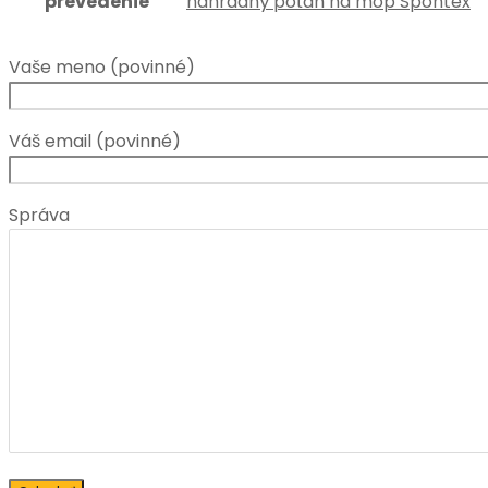
prevedenie
náhradný poťah na mop Spontex
Vaše meno (povinné)
Váš email (povinné)
Správa