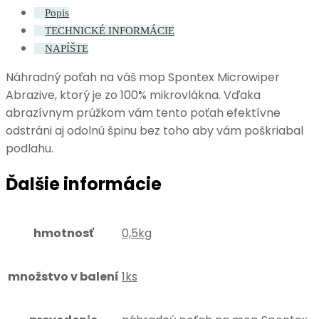
Popis
Microwiper
TECHNICKÉ INFORMÁCIE
Abrasive
NAPÍŠTE
Náhradný poťah na váš mop Spontex Microwiper
Abrazive, ktorý je zo 100% mikrovlákna. Vďaka
abrazívnym prúžkom vám tento poťah efektívne
odstráni aj odolnú špinu bez toho aby vám poškriabal
podlahu.
Ďalšie informácie
hmotnosť
0,5kg
množstvo v balení
1ks