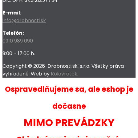
DIČ DPH: SK2121257754
E-mail:
info@drobnosti.sk
Telefón:
0910 989 090
9:00 – 17:00 h.
Copyright ©
2026
Drobnosti.sk, s.r.o. Všetky práva
vyhradené. Web by
Kolovratok
.
Ospravedlňujeme sa, ale eshop je
dočasne
MIMO PREVÁDZKY