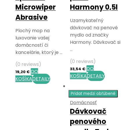
Microwiper
Harmony 0,5l
Abrasive
Uzamykateľný
dávkovač na penové
Plochý mop na
mydlo od značky
luxovanie vašej
Harmony. Dávkovač si
domácností či
…
kancelárie, ktorý je …
(0 reviews)
(0 reviews)
DO
33,54
€
DO
19,20
€
KOŠÍKA
DETAILY
KOŠÍKA
DETAILY
Pridať medzi obľúbené
Domácnosť
Dávkovač
penového