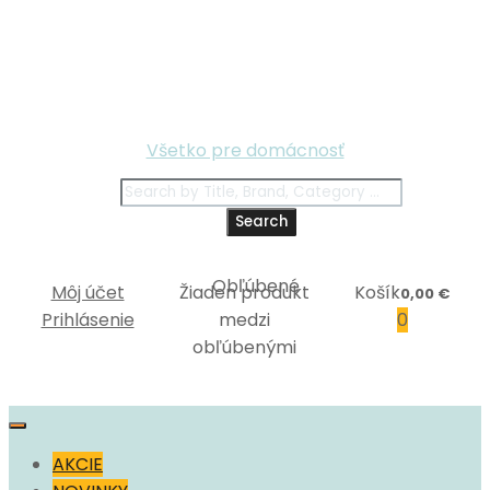
Všetko pre domácnosť
Search
Môj účet
Žiaden produkt
Košík
0,00
€
Prihlásenie
medzi
0
obľúbenými
Skip
to
AKCIE
content