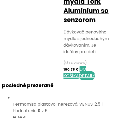
mydla Tork
Aluminium so
senzorom
Dávkovač penového
mydla s jednoduchým
dávkovaním. Je
ideálny pre deti …
(0 reviews)
DO
100,78
€
KOŠÍKA
DETAILY
posledné prezerané
Termomisa plastovo-nerezová, VENUS, 2,5 l
Hodnotenie
0
z 5
16,99
€