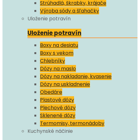
Strúhadlá, škrabky, krájače
Výroba sódy a šľahačky
Uloženie potravín
Uloženie potravín
Boxy na desiatu
Boxy s vekom
Chlebníky
Dózy na maslo
Dózy na nakladanie, kvasenie
Dózy na uskladnenie
Obedáre
Plastové dózy
Plechové dózy
Sklenené dózy
Termomisy, termonádoby
Kuchynské náčinie