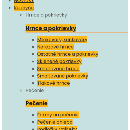
NOVINKY
Kuchyňa
Hrnce a pokrievky
Hrnce a pokrievky
Mliekovary, šunkovary
Nerezové hrnce
Ostatné hrnce a pokrievky
Sklenené pokrievky
Smaltované hrnce
Smaltované pokrievky
Tlakové hrnce
Pečenie
Pečenie
Formy na pečenie
Pečenie chleba
Podložky, valčeky