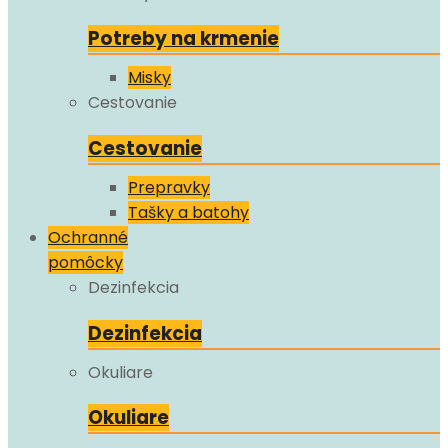
Potreby na krmenie
Misky
Cestovanie
Cestovanie
Prepravky
Tašky a batohy
Ochranné
pomôcky
Dezinfekcia
Dezinfekcia
Okuliare
Okuliare