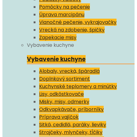
Pomôcky na pečenie
Úprava marcipánu
Vianočné pečenie, vykrajovačky
Vrecká na zdobenie, špičky
Zapekacie misy
Vybavenie kuchyne
Vybavenie kuchyne
Alobaly, vrecká, špáradlá
Doplnkový sortiment
Kuchynské teplomery a minútky
Lisy, odkôstkovače
Misky, misy, odmerky
Odkvapkávače, príborníky
Príprava vajíčok
Sitká, cedidlá, paráky, lieviky
Strojčeky, mlynčeky, tĺčiky