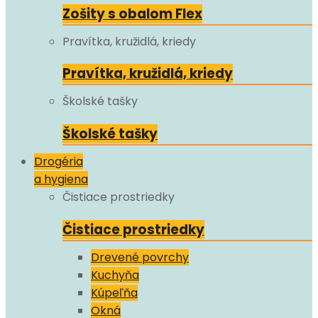
Zošity s obalom Flex
Pravítka, kružidlá, kriedy
Pravítka, kružidlá, kriedy
Školské tašky
Školské tašky
Drogéria
a hygiena
Čistiace prostriedky
Čistiace prostriedky
Drevené povrchy
Kuchyňa
Kúpeľňa
Okná