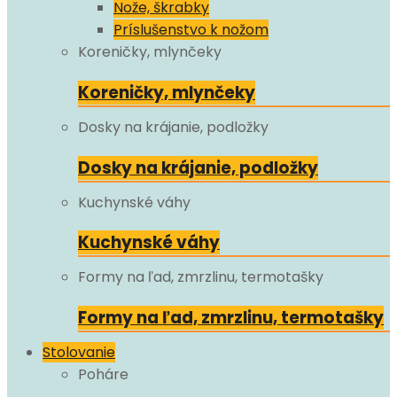
Nože, škrabky
Príslušenstvo k nožom
Koreničky, mlynčeky
Koreničky, mlynčeky
Dosky na krájanie, podložky
Dosky na krájanie, podložky
Kuchynské váhy
Kuchynské váhy
Formy na ľad, zmrzlinu, termotašky
Formy na ľad, zmrzlinu, termotašky
Stolovanie
Poháre