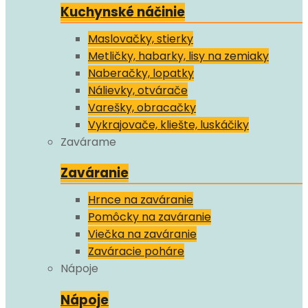
Kuchynské náčinie
Maslovačky, stierky
Metličky, habarky, lisy na zemiaky
Naberačky, lopatky
Nálievky, otvárače
Varešky, obracačky
Vykrajovače, kliešte, luskáčiky
Zavárame
Zaváranie
Hrnce na zaváranie
Pomôcky na zaváranie
Viečka na zaváranie
Zaváracie poháre
Nápoje
Nápoje