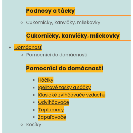
Podnosy a tácky
Cukorničky, kanvičky, mliekovky
Cukorničky, kanvičky, mliekovky
Domácnosť
Pomocníci do domácnosti
Pomocníci do domácnosti
Háčiky
Igelitové tašky a sáčky
Klasické zvlhčovače vzduchu
Odvlhčovače
Teplomery
Zapaľovače
Košíky