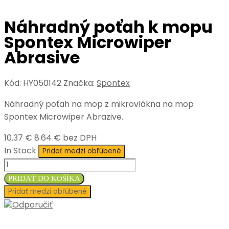
Náhradný poťah k mopu
Spontex Microwiper
Abrasive
Kód:
HY050142
Značka:
Spontex
Náhradný poťah na mop z mikrovlákna na mop
Spontex Microwiper Abrazive.
10.37 €
8.64 € bez DPH
In Stock
Pridať medzi obľúbené
množstvo
Náhradný
PRIDAŤ DO KOŠÍKA
poťah
Pridať medzi obľúbené
k
Odporučiť
mopu
Spontex