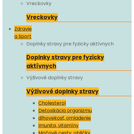
Vreckovky
Vreckovky
Zdravie
a šport
Doplnky stravy pre fyzicky aktívnych
Doplnky stravy pre fyzicky
aktívnych
Výživové doplnky stravy
Výživové doplnky stravy
Cholesterol
Detoxikácia organizmu
dlhovekosť, omladenie
Imunita, vitamíny
Močové cesty, obličky