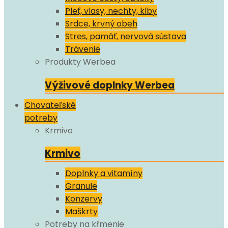
Pleť, vlasy, nechty, klby
Srdce, krvný obeh
Stres, pamäť, nervová sústava
Trávenie
Produkty Werbea
Výživové doplnky Werbea
Chovateľské
potreby
Krmivo
Krmivo
Doplnky a vitamíny
Granule
Konzervy
Maškrty
Potreby na kŕmenie