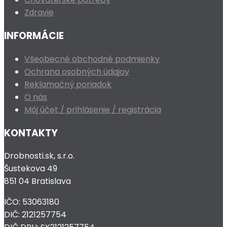
Zdravie
INFORMÁCIE
Všeobecné obchodné podmienky
Ochrana osobných údajov
Reklamačný poriadok
O nás
Môj účet / prihlásenie / registrácia
KONTAKTY
Drobnosti.sk, s.r.o.
Šustekova 49
851 04 Bratislava
IČO: 53063180
DIČ: 2121257754