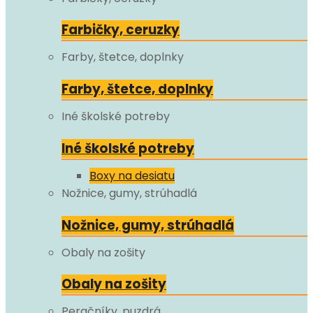
Farbičky, ceruzky
Farby, štetce, doplnky
Farby, štetce, doplnky
Iné školské potreby
Iné školské potreby
Boxy na desiatu
Nožnice, gumy, strúhadlá
Nožnice, gumy, strúhadlá
Obaly na zošity
Obaly na zošity
Peračníky, puzdrá