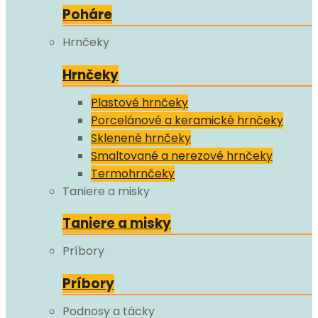
Poháre
Hrnčeky
Hrnčeky
Plastové hrnčeky
Porcelánové a keramické hrnčeky
Sklenené hrnčeky
Smaltované a nerezové hrnčeky
Termohrnčeky
Taniere a misky
Taniere a misky
Príbory
Príbory
Podnosy a tácky