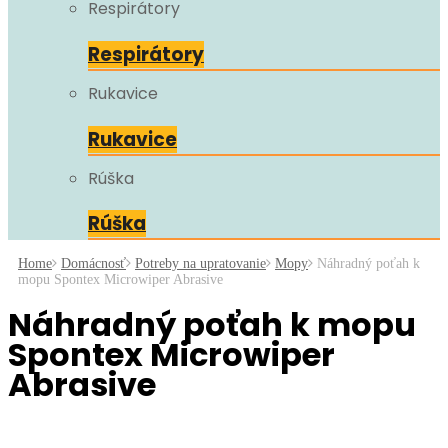
Respirátory
Respirátory
Rukavice
Rukavice
Rúška
Rúška
Home
Domácnosť
Potreby na upratovanie
Mopy
Náhradný poťah k
mopu Spontex Microwiper Abrasive
Náhradný poťah k mopu
Spontex Microwiper
Abrasive