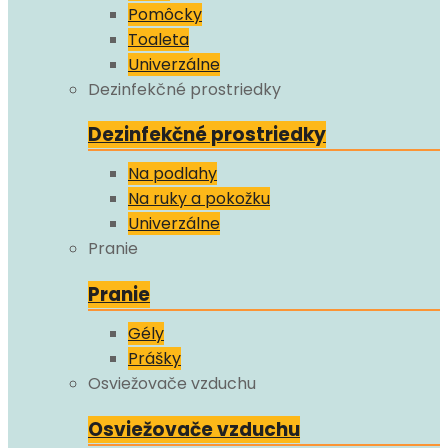
Pomôcky
Toaleta
Univerzálne
Dezinfekčné prostriedky
Dezinfekčné prostriedky
Na podlahy
Na ruky a pokožku
Univerzálne
Pranie
Pranie
Gély
Prášky
Osviežovače vzduchu
Osviežovače vzduchu