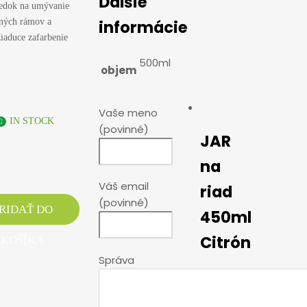
Ďalšie
riedok na umývanie
informácie
enných rámov a
iaduce zafarbenie
500ml
objem
Vaše meno
IN STOCK
(povinné)
JAR
na
Váš email
riad
(povinné)
RIDAŤ DO
450ml
Citrón
KOŠÍKA
Správa
1,66
€