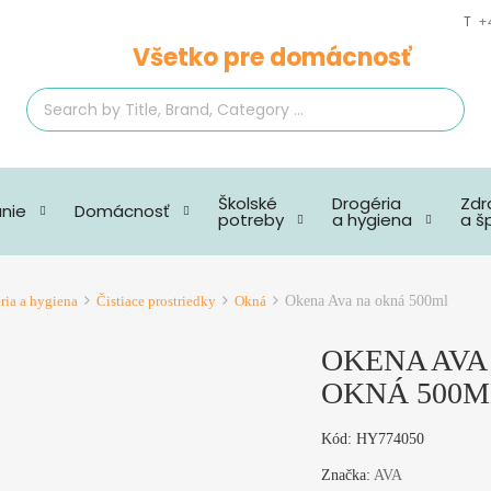
T
+
Všetko pre domácnosť
SEARCH
Školské
Drogéria
Zdr
anie
Domácnosť
potreby
a hygiena
a š
ria a hygiena
Čistiace prostriedky
Okná
Okena Ava na okná 500ml
OKENA AVA
OKNÁ 500M
Kód:
HY774050
Značka:
AVA