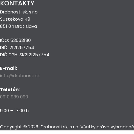
KONTAKTY
Drobnosti.sk, s.r.o.
Šustekova 49
851 04 Bratislava
IČO: 53063180
DIČ: 2121257754
DIČ DPH: SK2121257754
E-mail:
info@drobnosti.sk
Telefón:
0910 989 090
9:00 – 17:00 h.
Copyright ©
2026
Drobnosti.sk, s.r.o. Všetky práva vyhrade