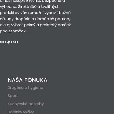
U nás nakúpite rýchlo, bezpečne a
výhodne. Široká škála kvalitných
produktov vám umožní vybaviť bežné
nákupy drogérie a domácich potrieb,
ale aj vybrať pekný a praktický darček
pod stomček.
Sledujte nás
NAŠA PONUKA
Drogéria a hygiena
Šport
Kuchynské potreby
Doplnky výživy