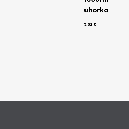
uhorka
3,52
€