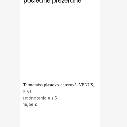
posledné prezerané
Termomisa plastovo-nerezová, VENUS,
2,5 l
Hodnotenie
0
z 5
16,99
€