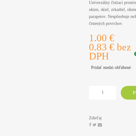
Univerzálny čistiaci prost
okien, skiel, zrkadiel, ok
parapetov. Nespôsobuje než
čistených povrchov.
1.00 €
0.83 € bez
DPH
Pridať medzi obľúbené
P
Zdieľaj