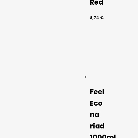
Red
8,74
€
Feel
Eco
na
riad
1000ml