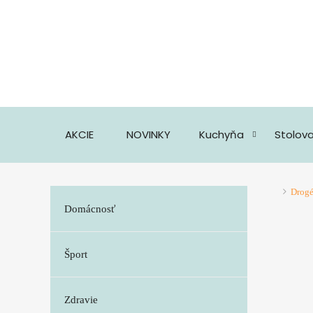
AKCIE
NOVINKY
Kuchyňa
Stolov
Drogé
Domácnosť
Šport
Zdravie