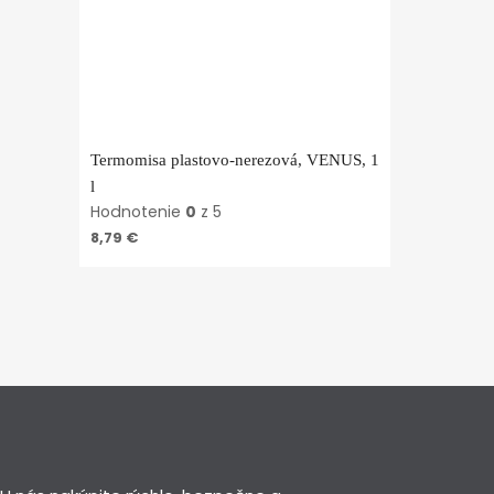
Termomisa plastovo-nerezová, VENUS, 1
l
Hodnotenie
0
z 5
8,79
€