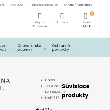
421 910 989 090
E
info@drobnosti.sk
O nás
/
Kontakty
0
Môj účet
Košík
Prihlásenie
0,00
€
avie
Chovateľské
Ochranné
port
potreby
pomôcky
 NA
Popis
Súvisiace
TECHNICKÉ
L
INFORMÁCIE
produkty
NAPÍŠTE