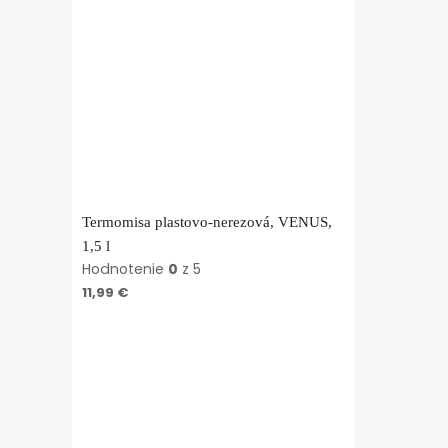
Termomisa plastovo-nerezová, VENUS,
1,5 l
Hodnotenie
0
z 5
11,99
€