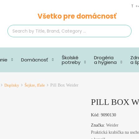
T
+
Všetko pre domácnosť
SEARCH
Školské
Drogéria
Zdr
anie
Domácnosť
potreby
a hygiena
a š
Doplnky
Šejkre, fľaše
Pill Box Weider
PILL BOX 
Kód:
9090130
Značka:
Weider
Praktická krabička na uscho