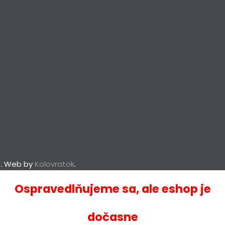
né. Web by
Kolovratok
.
Ospravedlňujeme sa, ale eshop je
dočasne