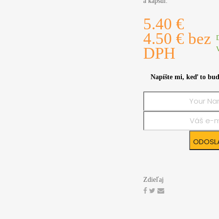
a kapsúl.
5.40 €
4.50 € bez
DPH
Napíšte mi, keď to bud
Zdieľaj