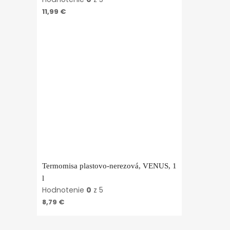
11,99
€
Termomisa plastovo-nerezová, VENUS, 1
l
Hodnotenie
0
z 5
8,79
€