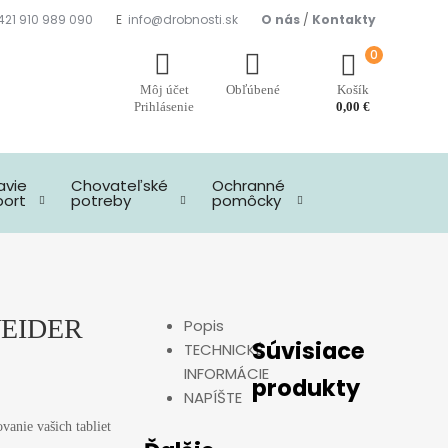
421 910 989 090
E
info@drobnosti.sk
O nás
/
Kontakty
0
Môj účet
Košík
Prihlásenie
0,00
€
avie
Chovateľské
Ochranné
port
potreby
pomôcky
WEIDER
Popis
Súvisiace
TECHNICKÉ
INFORMÁCIE
produkty
NAPÍŠTE
vanie vašich tabliet