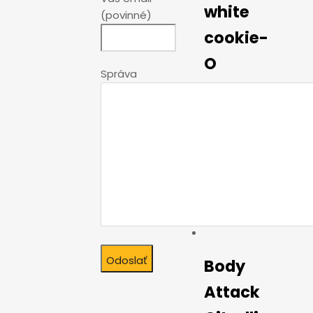
white
(povinné)
cookie-
O
Správa
1,79
€
Body
Attack