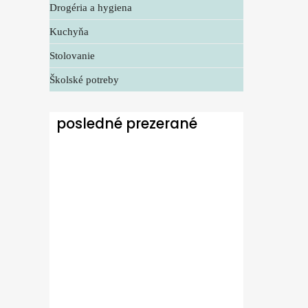
Drogéria a hygiena
Kuchyňa
Stolovanie
Školské potreby
posledné prezerané