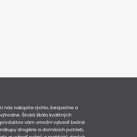
U nás nakúpite rýchlo, bezpečne a
výhodne. Široká škála kvalitných
produktov vám umožní vybaviť bežné
nákupy drogérie a domácich potrieb,
ale aj vybrať pekný a praktický darček