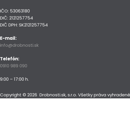
IČO: 53063180
DIČ: 2121257754
DIČ DPH: SK2121257754
E-mail:
info@drobnosti.sk
Telefón:
0910 989 090
9:00 – 17:00 h.
Copyright ©
2026
Drobnosti.sk, s.r.o. Všetky práva vyhrade