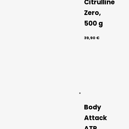
Citrulline
Zero,
500 g
39,90
€
Body
Attack
ATP