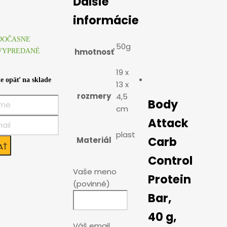
Ďalšie
informácie
DOČASNE
50g
hmotnosť
VYPREDANÉ
19 x
e opäť na sklade
13 x
rozmery
4,5
Body
cm
Attack
plast
Carb
Materiál
Control
Vaše meno
Protein
(povinné)
Bar,
40 g,
Váš email