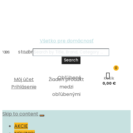
Všetko pre domácnosť
Search
0
Košík
Môj účet
Žiaden produkt
0,00
€
Prihlásenie
medzi
obľúbenými
Skip to content
AKCIE