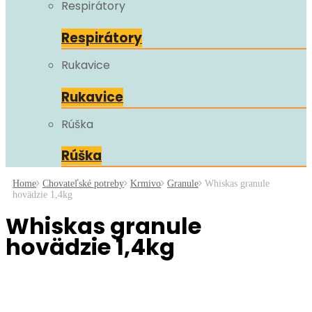
Respirátory
Respirátory
Rukavice
Rukavice
Rúška
Rúška
Home
Chovateľské potreby
Krmivo
Granule
Whiskas granule
hovädzie 1,4kg
Whiskas granule
hovädzie 1,4kg