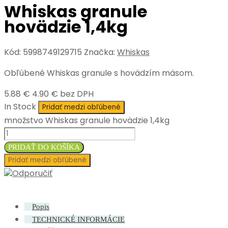
Whiskas granule
hovädzie 1,4kg
Kód:
5998749129715
Značka:
Whiskas
Obľúbené Whiskas granule s hovädzím mäsom.
5.88 €
4.90 € bez DPH
In Stock
Pridať medzi obľúbené
množstvo Whiskas granule hovädzie 1,4kg
PRIDAŤ DO KOŠÍKA
Pridať medzi obľúbené
Odporučiť
Popis
TECHNICKÉ INFORMÁCIE