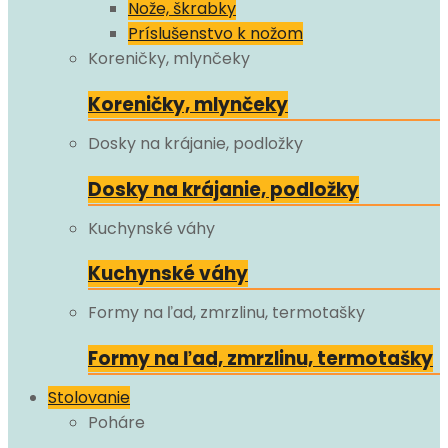
Nože, škrabky
Príslušenstvo k nožom
Koreničky, mlynčeky
Koreničky, mlynčeky
Dosky na krájanie, podložky
Dosky na krájanie, podložky
Kuchynské váhy
Kuchynské váhy
Formy na ľad, zmrzlinu, termotašky
Formy na ľad, zmrzlinu, termotašky
Stolovanie
Poháre