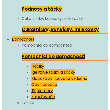
Podnosy a tácky
Cukorničky, kanvičky, mliekovky
Cukorničky, kanvičky, mliekovky
Domácnosť
Pomocníci do domácnosti
Pomocníci do domácnosti
Háčiky
Igelitové tašky a sáčky
Klasické zvlhčovače vzduchu
Odvlhčovače
Teplomery
Zapaľovače
Košíky