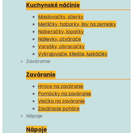
Kuchynské náčinie
Maslovačky, stierky
Metličky, habarky, lisy na zemiaky
Naberačky, lopatky
Nálievky, otvárače
Varešky, obracačky
Vykrajovače, kliešte, luskáčiky
Zavárame
Zaváranie
Hrnce na zaváranie
Pomôcky na zaváranie
Viečka na zaváranie
Zaváracie poháre
Nápoje
Nápoje