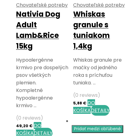
Chovateľské potreby
Chovateľské potreby
Nativia Dog
Whiskas
Adult
granule s
Lamb&Rice
tuniakom
15kg
1,4kg
Hypoalergénne
Whiskas granule pre
krmivo pre dospelých
mačky od jedného
psov všetkých
roka s príchuťou
plemien.
tuniaka. …
Kompletné
(0 reviews)
hypoalergénne
DO
5,88
€
krmivo …
KOŠÍKA
DETAILY
(0 reviews)
DO
49,20
€
Pridať medzi obľúbené
KOŠÍKA
DETAILY