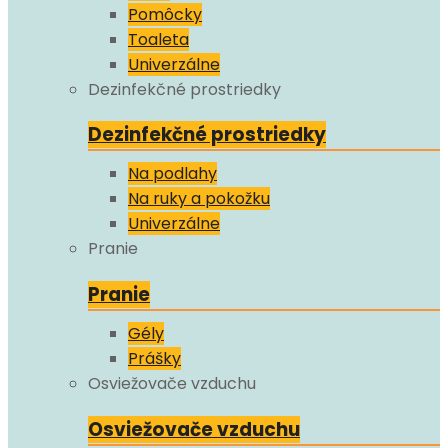
Pomôcky
Toaleta
Univerzálne
Dezinfekčné prostriedky
Dezinfekčné prostriedky
Na podlahy
Na ruky a pokožku
Univerzálne
Pranie
Pranie
Gély
Prášky
Osviežovače vzduchu
Osviežovače vzduchu