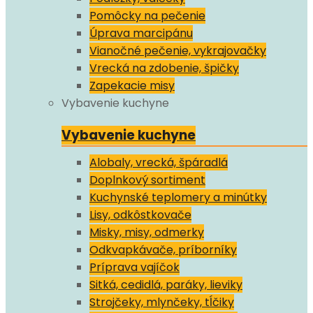
Pomôcky na pečenie
Úprava marcipánu
Vianočné pečenie, vykrajovačky
Vrecká na zdobenie, špičky
Zapekacie misy
Vybavenie kuchyne
Vybavenie kuchyne
Alobaly, vrecká, špáradlá
Doplnkový sortiment
Kuchynské teplomery a minútky
Lisy, odkôstkovače
Misky, misy, odmerky
Odkvapkávače, príborníky
Príprava vajíčok
Sitká, cedidlá, paráky, lieviky
Strojčeky, mlynčeky, tĺčiky