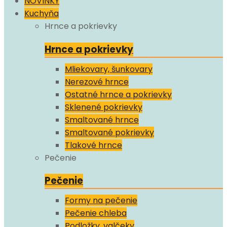
NOVINKY
Kuchyňa
Hrnce a pokrievky
Hrnce a pokrievky
Mliekovary, šunkovary
Nerezové hrnce
Ostatné hrnce a pokrievky
Sklenené pokrievky
Smaltované hrnce
Smaltované pokrievky
Tlakové hrnce
Pečenie
Pečenie
Formy na pečenie
Pečenie chleba
Podložky, valčeky