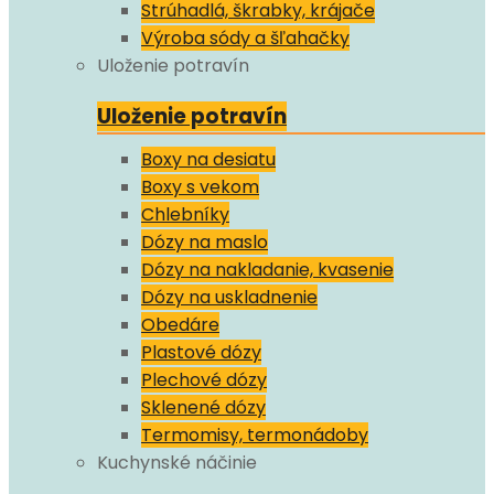
Strúhadlá, škrabky, krájače
Výroba sódy a šľahačky
Uloženie potravín
Uloženie potravín
Boxy na desiatu
Boxy s vekom
Chlebníky
Dózy na maslo
Dózy na nakladanie, kvasenie
Dózy na uskladnenie
Obedáre
Plastové dózy
Plechové dózy
Sklenené dózy
Termomisy, termonádoby
Kuchynské náčinie