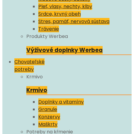
Pleť, vlasy, nechty, klby
Srdce, krvný obeh
Stres, pamäť, nervová sústava
Trávenie
Produkty Werbea
Výživové doplnky Werbea
Chovateľské
potreby
Krmivo
Krmivo
Doplnky a vitamíny
Granule
Konzervy
Maškrty
Potreby na kŕmenie