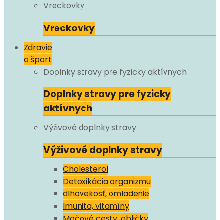
Vreckovky
Vreckovky
Zdravie
a šport
Doplnky stravy pre fyzicky aktívnych
Doplnky stravy pre fyzicky
aktívnych
Výživové doplnky stravy
Výživové doplnky stravy
Cholesterol
Detoxikácia organizmu
dlhovekosť, omladenie
Imunita, vitamíny
Močové cesty, obličky