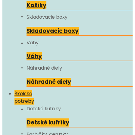
Košíky
Skladovacie boxy
Skladovacie boxy
Váhy
Váhy
Náhradné diely
Náhradné diely
Školské
potreby
Detské kufríky
Detské kufríky
Farbičky, ceruzky