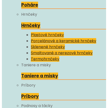
Poháre
Hrnčeky
Hrnčeky
Plastové hrnčeky
Porcelánové a keramické hrnčeky
Sklenené hrnčeky
Smaltované a nerezové hrnčeky
Termohrnčeky
Taniere a misky
Taniere a misky
Príbory
Príbory
Podnosy a tácky