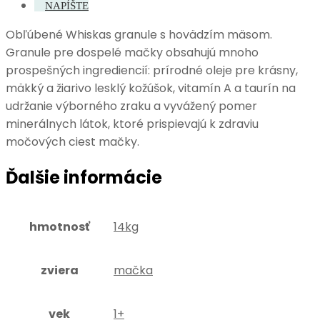
NAPÍŠTE
Obľúbené Whiskas granule s hovädzím mäsom.
Granule pre dospelé mačky obsahujú mnoho
prospešných ingrediencií: prírodné oleje pre krásny,
mäkký a žiarivo lesklý kožúšok, vitamín A a taurín na
udržanie výborného zraku a vyvážený pomer
minerálnych látok, ktoré prispievajú k zdraviu
močových ciest mačky.
Ďalšie informácie
hmotnosť
14kg
zviera
mačka
vek
1+