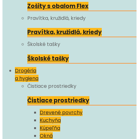
Zošity s obalom Flex
Pravítka, kružidlá, kriedy
Pravítka, kružidlá, kriedy
Školské tašky
Školské tašky
Drogéria
a hygiena
Čistiace prostriedky
Čistiace prostriedky
Drevené povrchy
Kuchyňa
Kúpeľňa
Okná