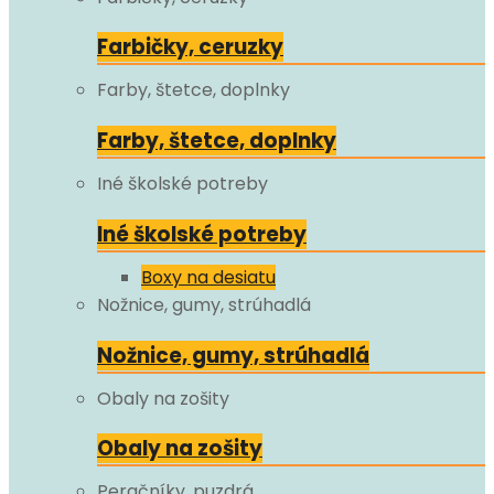
Farbičky, ceruzky
Farby, štetce, doplnky
Farby, štetce, doplnky
Iné školské potreby
Iné školské potreby
Boxy na desiatu
Nožnice, gumy, strúhadlá
Nožnice, gumy, strúhadlá
Obaly na zošity
Obaly na zošity
Peračníky, puzdrá