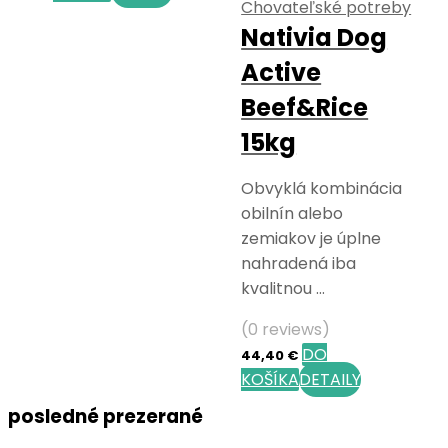
Chovateľské potreby
Nativia Dog
Active
Beef&Rice
15kg
Obvyklá kombinácia
obilnín alebo
zemiakov je úplne
nahradená iba
kvalitnou …
(0 reviews)
DO
44,40
€
KOŠÍKA
DETAILY
posledné prezerané