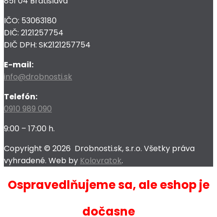
851 04 Bratislava
IČO: 53063180
DIČ: 2121257754
DIČ DPH: SK2121257754
E-mail:
info@drobnosti.sk
Telefón:
0910 989 090
9:00 – 17:00 h.
Copyright ©
2026
Drobnosti.sk, s.r.o. Všetky práva
vyhradené. Web by
Kolovratok
.
Ospravedlňujeme sa, ale eshop je
dočasne