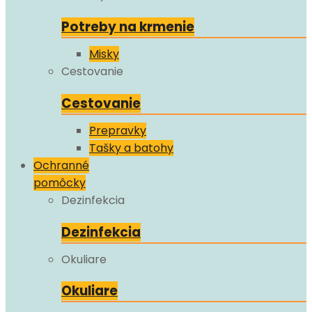
Potreby na krmenie
Misky
Cestovanie
Cestovanie
Prepravky
Tašky a batohy
Ochranné
pomôcky
Dezinfekcia
Dezinfekcia
Okuliare
Okuliare