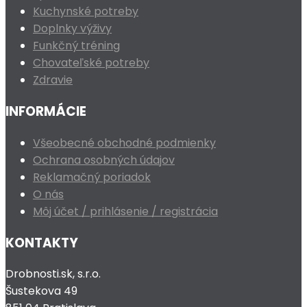
Kuchynské potreby
Doplnky výživy
Funkčný tréning
Chovateľské potreby
Zdravie
INFORMÁCIE
Všeobecné obchodné podmienky
Ochrana osobných údajov
Reklamačný poriadok
O nás
Môj účet / prihlásenie / registrácia
KONTAKTY
Drobnosti.sk, s.r.o.
Šustekova 49