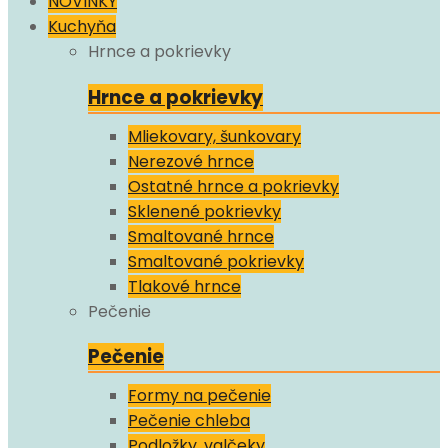
NOVINKY
Kuchyňa
Hrnce a pokrievky
Hrnce a pokrievky
Mliekovary, šunkovary
Nerezové hrnce
Ostatné hrnce a pokrievky
Sklenené pokrievky
Smaltované hrnce
Smaltované pokrievky
Tlakové hrnce
Pečenie
Pečenie
Formy na pečenie
Pečenie chleba
Podložky, valčeky