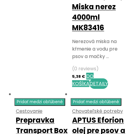
Miska nerez
4000ml
MK83416
Nerezová miska na
kŕmenie a vodu pre
psov a mačky …
(0 reviews)
DO
5,38
€
KOŠÍKA
DETAILY
Pridať medzi obľúbené
Pridať medzi obľúbené
Cestovanie
Chovateľské potreby
Prepravka
APTUS Eforion
Transport Box
olej pre psov a