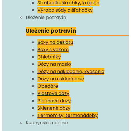
Strúhadlá, škrabky, krájače
Výroba sódy a šľahačky
Uloženie potravín
Uloženie potravín
Boxy na desiatu
Boxy s vekom
Chlebníky
Dózy na maslo
Dózy na nakladanie, kvasenie
Dózy na uskladnenie
Obedáre
Plastové dózy
Plechové dózy
Sklenené dózy
Termomisy, termonádoby
Kuchynské náčinie