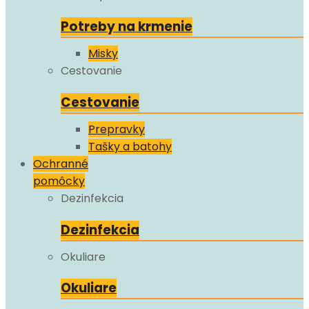
Potreby na krmenie
Misky
Cestovanie
Cestovanie
Prepravky
Tašky a batohy
Ochranné
pomôcky
Dezinfekcia
Dezinfekcia
Okuliare
Okuliare