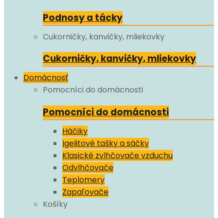
Podnosy a tácky
Cukorničky, kanvičky, mliekovky
Cukorničky, kanvičky, mliekovky
Domácnosť
Pomocníci do domácnosti
Pomocníci do domácnosti
Háčiky
Igelitové tašky a sáčky
Klasické zvlhčovače vzduchu
Odvlhčovače
Teplomery
Zapaľovače
Košíky