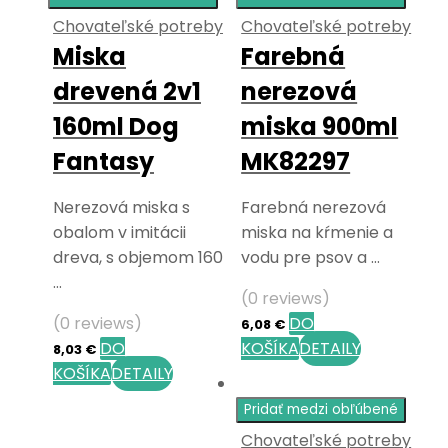
Chovateľské potreby
Chovateľské potreby
Miska
Farebná
drevená 2v1
nerezová
160ml Dog
miska 900ml
Fantasy
MK82297
Nerezová miska s
Farebná nerezová
obalom v imitácii
miska na kŕmenie a
dreva, s objemom 160
vodu pre psov a …
…
(0 reviews)
(0 reviews)
DO
6,08
€
DO
KOŠÍKA
DETAILY
8,03
€
KOŠÍKA
DETAILY
Pridať medzi obľúbené
Chovateľské potreby