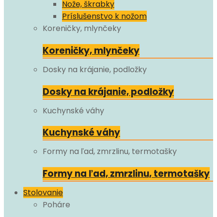
Nože, škrabky
Príslušenstvo k nožom
Koreničky, mlynčeky
Koreničky, mlynčeky
Dosky na krájanie, podložky
Dosky na krájanie, podložky
Kuchynské váhy
Kuchynské váhy
Formy na ľad, zmrzlinu, termotašky
Formy na ľad, zmrzlinu, termotašky
Stolovanie
Poháre