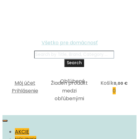
Všetko pre domácnosť
Search
Môj účet
Žiaden produkt
Košík
0,00
€
Prihlásenie
medzi
0
obľúbenými
Skip
to
AKCIE
content