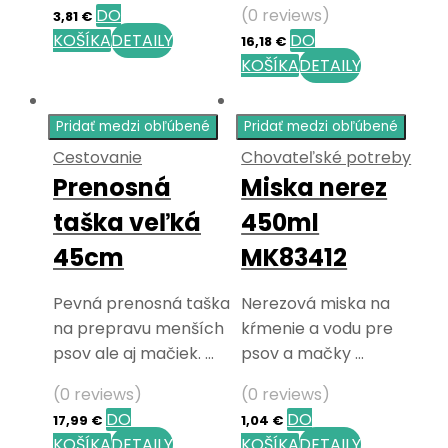
DO
(0 reviews)
3,81
€
KOŠÍKA
DETAILY
DO
16,18
€
KOŠÍKA
DETAILY
Pridať medzi obľúbené
Pridať medzi obľúbené
Cestovanie
Chovateľské potreby
Prenosná
Miska nerez
taška veľká
450ml
45cm
MK83412
Pevná prenosná taška
Nerezová miska na
na prepravu menších
kŕmenie a vodu pre
psov ale aj mačiek. …
psov a mačky …
(0 reviews)
(0 reviews)
DO
DO
17,99
€
1,04
€
KOŠÍKA
DETAILY
KOŠÍKA
DETAILY