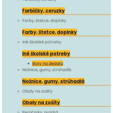
Farbičky, ceruzky
Farby, štetce, doplnky
Farby, štetce, doplnky
Iné školské potreby
Iné školské potreby
Boxy na desiatu
Nožnice, gumy, strúhadlá
Nožnice, gumy, strúhadlá
Obaly na zošity
Obaly na zošity
Peračníky, puzdrá