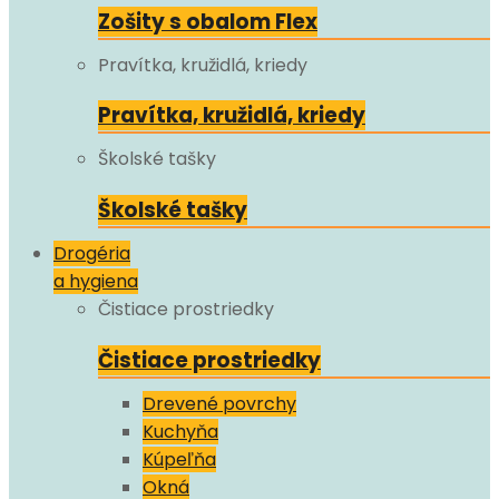
Zošity s obalom Flex
Pravítka, kružidlá, kriedy
Pravítka, kružidlá, kriedy
Školské tašky
Školské tašky
Drogéria
a hygiena
Čistiace prostriedky
Čistiace prostriedky
Drevené povrchy
Kuchyňa
Kúpeľňa
Okná