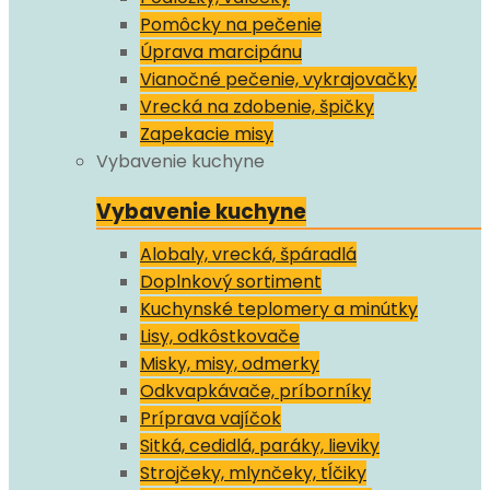
Pomôcky na pečenie
Úprava marcipánu
Vianočné pečenie, vykrajovačky
Vrecká na zdobenie, špičky
Zapekacie misy
Vybavenie kuchyne
Vybavenie kuchyne
Alobaly, vrecká, špáradlá
Doplnkový sortiment
Kuchynské teplomery a minútky
Lisy, odkôstkovače
Misky, misy, odmerky
Odkvapkávače, príborníky
Príprava vajíčok
Sitká, cedidlá, paráky, lieviky
Strojčeky, mlynčeky, tĺčiky