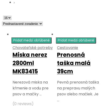
Pridať medzi obľúbené
Pridať medzi obľúbené
Chovateľské potreby
Cestovanie
Miska nerez
Prenosná
2800ml
taška malá
MK83415
39cm
Nerezová miska na
Pevná prenosná taška
kŕmenie a vodu pre
na prepravu malých
psov a mačky …
psov alebo mačiek. Je
…
(0 reviews)