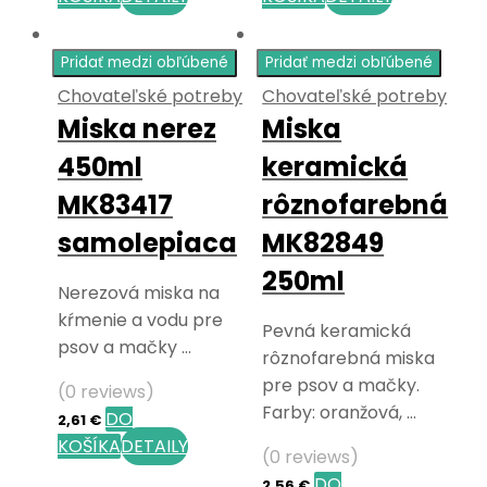
Pridať medzi obľúbené
Pridať medzi obľúbené
Chovateľské potreby
Chovateľské potreby
Miska nerez
Miska
450ml
keramická
MK83417
rôznofarebná
samolepiaca
MK82849
250ml
Nerezová miska na
kŕmenie a vodu pre
Pevná keramická
psov a mačky …
rôznofarebná miska
pre psov a mačky.
(0 reviews)
Farby: oranžová, …
DO
2,61
€
KOŠÍKA
DETAILY
(0 reviews)
DO
2,56
€