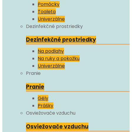
Pomôcky
Toaleta
Univerzálne
Dezinfekčné prostriedky
Dezinfekčné prostriedky
Na podlahy
Na ruky a pokožku
Univerzálne
Pranie
Pranie
Gély
Prášky
Osviežovače vzduchu
Osviežovače vzduchu