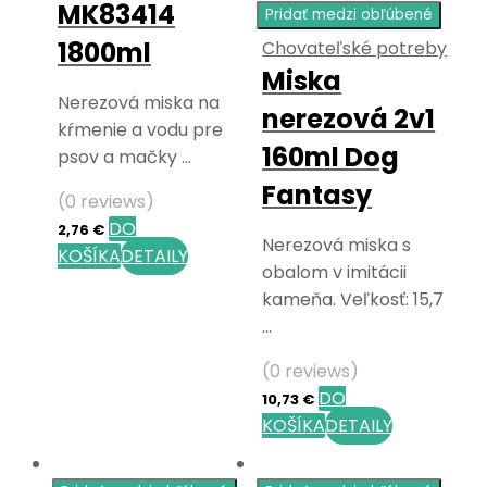
MK83414
Pridať medzi obľúbené
1800ml
Chovateľské potreby
Miska
Nerezová miska na
nerezová 2v1
kŕmenie a vodu pre
160ml Dog
psov a mačky …
Fantasy
(0 reviews)
DO
2,76
€
Nerezová miska s
KOŠÍKA
DETAILY
obalom v imitácii
kameňa. Veľkosť: 15,7
…
(0 reviews)
DO
10,73
€
KOŠÍKA
DETAILY