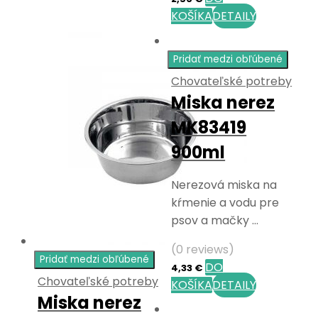
KOŠÍKA
DETAILY
Pridať medzi obľúbené
Chovateľské potreby
Miska nerez
MK83419
900ml
Nerezová miska na
kŕmenie a vodu pre
psov a mačky …
(0 reviews)
Pridať medzi obľúbené
DO
4,33
€
Chovateľské potreby
KOŠÍKA
DETAILY
Miska nerez