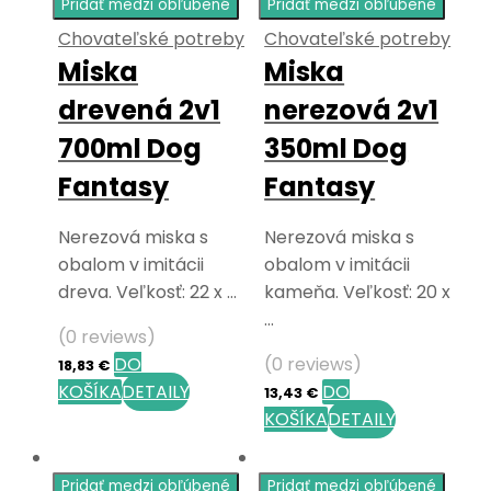
Pridať medzi obľúbené
Pridať medzi obľúbené
Chovateľské potreby
Chovateľské potreby
Miska
Miska
drevená 2v1
nerezová 2v1
700ml Dog
350ml Dog
Fantasy
Fantasy
Nerezová miska s
Nerezová miska s
obalom v imitácii
obalom v imitácii
dreva. Veľkosť: 22 x …
kameňa. Veľkosť: 20 x
…
(0 reviews)
DO
(0 reviews)
18,83
€
KOŠÍKA
DETAILY
DO
13,43
€
KOŠÍKA
DETAILY
Pridať medzi obľúbené
Pridať medzi obľúbené