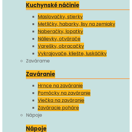
Kuchynské náčinie
Maslovačky, stierky
Metličky, habarky, lisy na zemiaky
Naberačky, lopatky
Nálievky, otvárače
Varešky, obracačky
Vykrajovače, kliešte, luskáčiky
Zavárame
Zaváranie
Hrnce na zaváranie
Pomôcky na zaváranie
Viečka na zaváranie
Zaváracie poháre
Nápoje
Nápoje