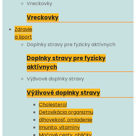
Vreckovky
Vreckovky
Zdravie
a šport
Doplnky stravy pre fyzicky aktívnych
Doplnky stravy pre fyzicky
aktívnych
Výživové doplnky stravy
Výživové doplnky stravy
Cholesterol
Detoxikácia organizmu
dlhovekosť, omladenie
Imunita, vitamíny
Močové cesty, obličky