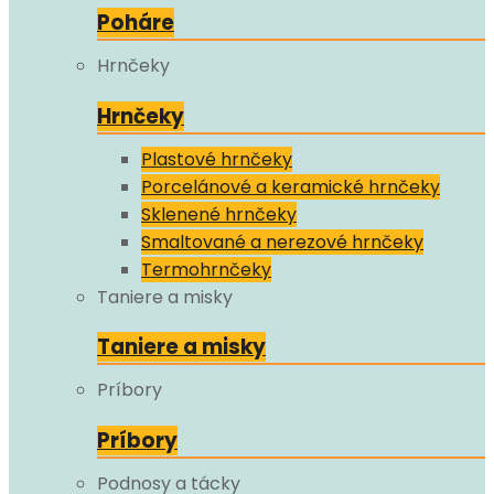
Poháre
Hrnčeky
Hrnčeky
Plastové hrnčeky
Porcelánové a keramické hrnčeky
Sklenené hrnčeky
Smaltované a nerezové hrnčeky
Termohrnčeky
Taniere a misky
Taniere a misky
Príbory
Príbory
Podnosy a tácky