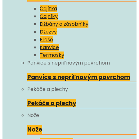
Čajítka
Čajníky
Džbány a zásobníky
Džezvy
Fľaše
Kanvice
Termosky
Panvice s nepriľnavým povrchom
Panvice s nepriľnavým povrchom
Pekáče a plechy
Pekáče a plechy
Nože
Nože