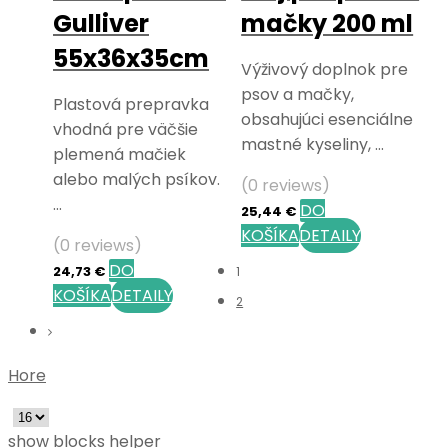
Gulliver
mačky 200 ml
55x36x35cm
Výživový doplnok pre
psov a mačky,
Plastová prepravka
obsahujúci esenciálne
vhodná pre väčšie
mastné kyseliny, …
plemená mačiek
alebo malých psíkov.
(0 reviews)
…
DO
25,44
€
KOŠÍKA
DETAILY
(0 reviews)
DO
24,73
€
1
KOŠÍKA
DETAILY
2
Hore
show blocks helper