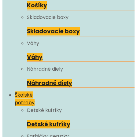
Košíky
Skladovacie boxy
Skladovacie boxy
Váhy
Váhy
Náhradné diely
Náhradné diely
Školské
potreby
Detské kufríky
Detské kufríky
Farbičky, ceruzky