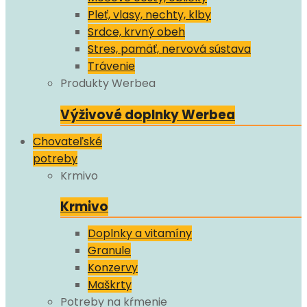
Pleť, vlasy, nechty, klby
Srdce, krvný obeh
Stres, pamäť, nervová sústava
Trávenie
Produkty Werbea
Výživové doplnky Werbea
Chovateľské
potreby
Krmivo
Krmivo
Doplnky a vitamíny
Granule
Konzervy
Maškrty
Potreby na kŕmenie