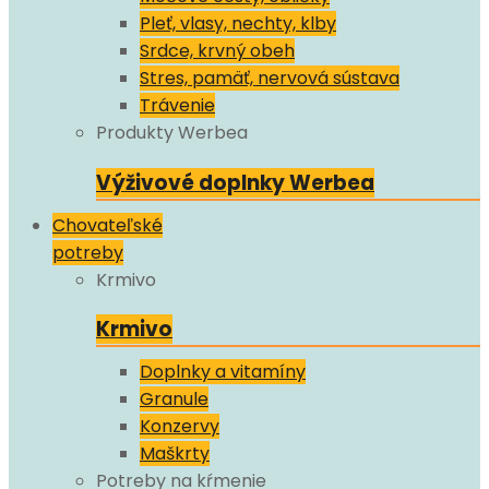
Pleť, vlasy, nechty, klby
Srdce, krvný obeh
Stres, pamäť, nervová sústava
Trávenie
Produkty Werbea
Výživové doplnky Werbea
Chovateľské
potreby
Krmivo
Krmivo
Doplnky a vitamíny
Granule
Konzervy
Maškrty
Potreby na kŕmenie