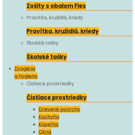
Zošity s obalom Flex
Pravítka, kružidlá, kriedy
Pravítka, kružidlá, kriedy
Školské tašky
Školské tašky
Drogéria
a hygiena
Čistiace prostriedky
Čistiace prostriedky
Drevené povrchy
Kuchyňa
Kúpeľňa
Okná