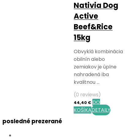
Nativia Dog
Active
Beef&Rice
15kg
Obvyklá kombinácia
obilnín alebo
zemiakov je úplne
nahradená iba
kvalitnou …
(0 reviews)
DO
44,40
€
KOŠÍKA
DETAILY
posledné prezerané