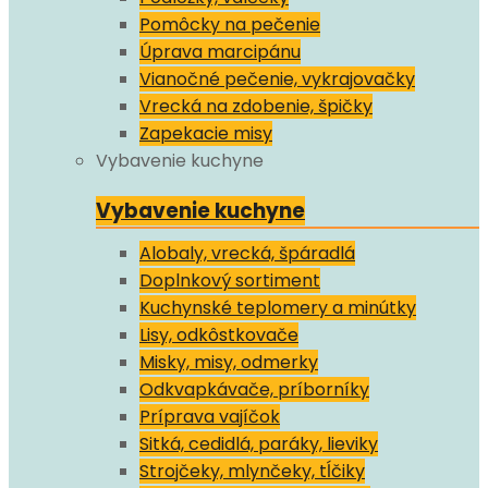
Pomôcky na pečenie
Úprava marcipánu
Vianočné pečenie, vykrajovačky
Vrecká na zdobenie, špičky
Zapekacie misy
Vybavenie kuchyne
Vybavenie kuchyne
Alobaly, vrecká, špáradlá
Doplnkový sortiment
Kuchynské teplomery a minútky
Lisy, odkôstkovače
Misky, misy, odmerky
Odkvapkávače, príborníky
Príprava vajíčok
Sitká, cedidlá, paráky, lieviky
Strojčeky, mlynčeky, tĺčiky