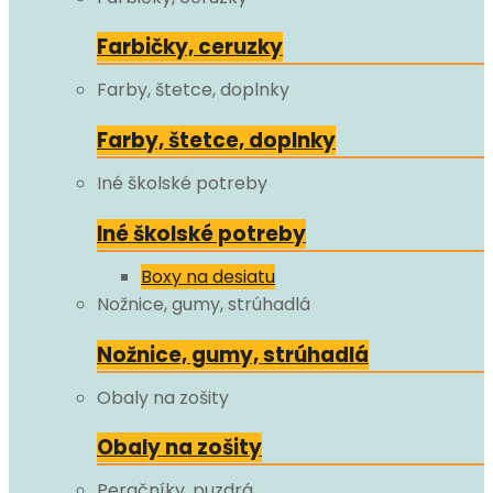
Farbičky, ceruzky
Farby, štetce, doplnky
Farby, štetce, doplnky
Iné školské potreby
Iné školské potreby
Boxy na desiatu
Nožnice, gumy, strúhadlá
Nožnice, gumy, strúhadlá
Obaly na zošity
Obaly na zošity
Peračníky, puzdrá