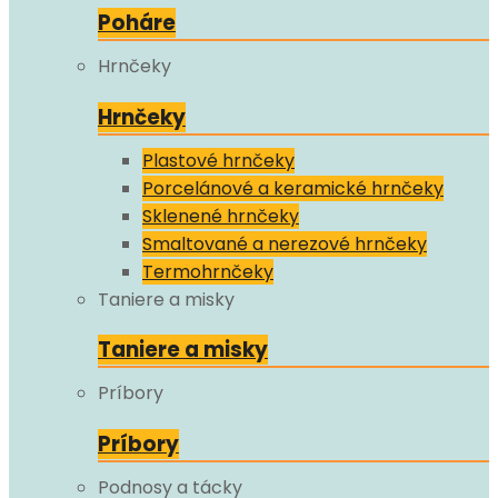
Poháre
Hrnčeky
Hrnčeky
Plastové hrnčeky
Porcelánové a keramické hrnčeky
Sklenené hrnčeky
Smaltované a nerezové hrnčeky
Termohrnčeky
Taniere a misky
Taniere a misky
Príbory
Príbory
Podnosy a tácky