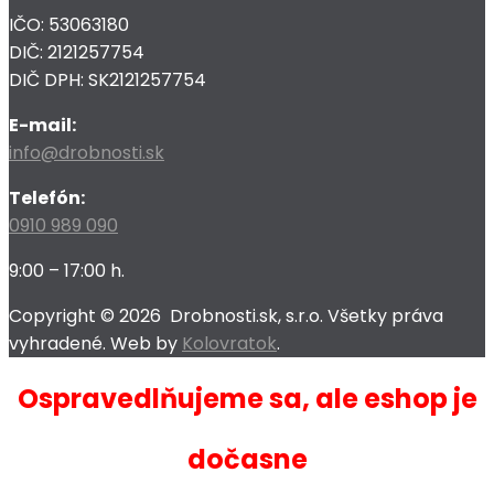
IČO: 53063180
DIČ: 2121257754
DIČ DPH: SK2121257754
E-mail:
info@drobnosti.sk
Telefón:
0910 989 090
9:00 – 17:00 h.
Copyright ©
2026
Drobnosti.sk, s.r.o. Všetky práva
vyhradené. Web by
Kolovratok
.
Ospravedlňujeme sa, ale eshop je
dočasne