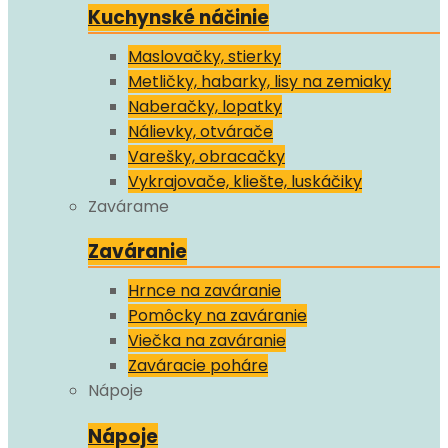
Kuchynské náčinie
Maslovačky, stierky
Metličky, habarky, lisy na zemiaky
Naberačky, lopatky
Nálievky, otvárače
Varešky, obracačky
Vykrajovače, kliešte, luskáčiky
Zavárame
Zaváranie
Hrnce na zaváranie
Pomôcky na zaváranie
Viečka na zaváranie
Zaváracie poháre
Nápoje
Nápoje