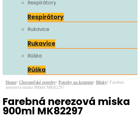
Respirátory
Respirátory
Rukavice
Rukavice
Rúška
Rúška
Home
Chovateľské potreby
Potreby na krmenie
Misky
Farebná
nerezová miska 900ml MK82297
Farebná nerezová miska
900ml MK82297