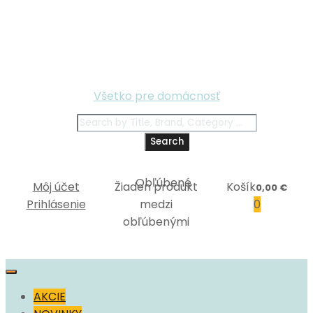
Všetko pre domácnosť
Search
Môj účet
Žiaden produkt
Košík
0,00
€
Prihlásenie
medzi
0
obľúbenými
AKCIE