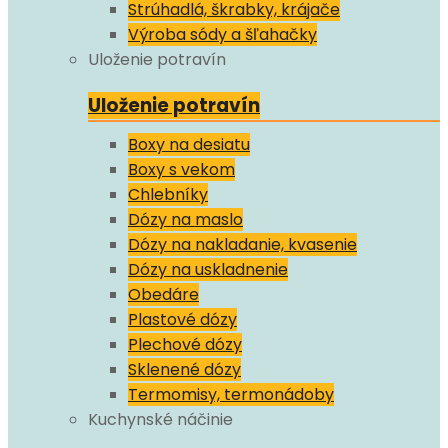
Strúhadlá, škrabky, krájače
Výroba sódy a šľahačky
Uloženie potravín
Uloženie potravín
Boxy na desiatu
Boxy s vekom
Chlebníky
Dózy na maslo
Dózy na nakladanie, kvasenie
Dózy na uskladnenie
Obedáre
Plastové dózy
Plechové dózy
Sklenené dózy
Termomisy, termonádoby
Kuchynské náčinie