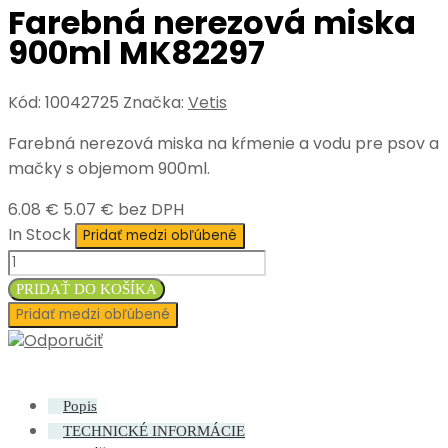
Farebná nerezová miska
900ml MK82297
Kód:
10042725
Značka:
Vetis
Farebná nerezová miska na kŕmenie a vodu pre psov a
mačky s objemom 900ml.
6.08 €
5.07 € bez DPH
In Stock
Pridať medzi obľúbené
PRIDAŤ DO KOŠÍKA
Pridať medzi obľúbené
Odporučiť
Popis
TECHNICKÉ INFORMÁCIE