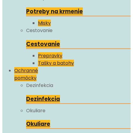
Potreby na krmenie
Misky
Cestovanie
Cestovanie
Prepravky
Tašky a batohy
Ochranné
pomôcky
Dezinfekcia
Dezinfekcia
Okuliare
Okuliare