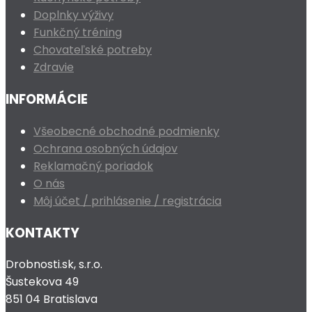
Doplnky výživy
Funkčný tréning
Chovateľské potreby
Zdravie
INFORMÁCIE
Všeobecné obchodné podmienky
Ochrana osobných údajov
Reklamačný poriadok
O nás
Môj účet / prihlásenie / registrácia
KONTAKTY
Drobnosti.sk, s.r.o.
Šustekova 49
851 04 Bratislava