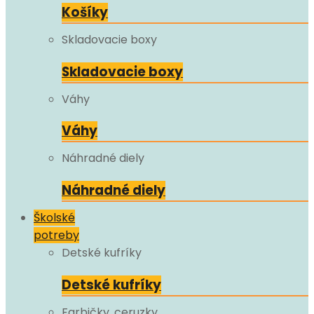
Košíky
Skladovacie boxy
Skladovacie boxy
Váhy
Váhy
Náhradné diely
Náhradné diely
Školské
potreby
Detské kufríky
Detské kufríky
Farbičky, ceruzky