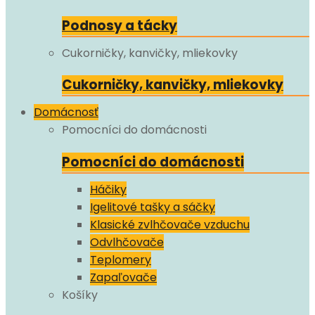
Podnosy a tácky
Cukorničky, kanvičky, mliekovky
Cukorničky, kanvičky, mliekovky
Domácnosť
Pomocníci do domácnosti
Pomocníci do domácnosti
Háčiky
Igelitové tašky a sáčky
Klasické zvlhčovače vzduchu
Odvlhčovače
Teplomery
Zapaľovače
Košíky