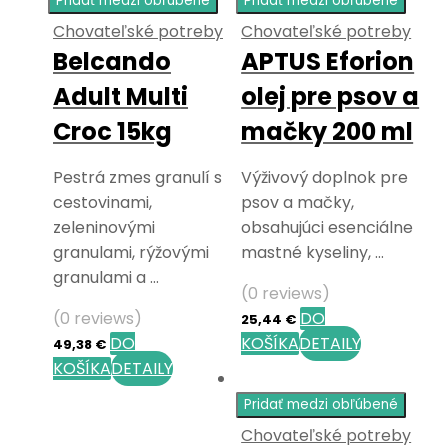
Pridať medzi obľúbené
Pridať medzi obľúbené
Chovateľské potreby
Chovateľské potreby
Belcando
APTUS Eforion
Adult Multi
olej pre psov a
Croc 15kg
mačky 200 ml
Pestrá zmes granulí s
Výživový doplnok pre
cestovinami,
psov a mačky,
zeleninovými
obsahujúci esenciálne
granulami, rýžovými
mastné kyseliny, …
granulami a …
(0 reviews)
(0 reviews)
DO
25,44
€
DO
KOŠÍKA
DETAILY
49,38
€
KOŠÍKA
DETAILY
Pridať medzi obľúbené
Chovateľské potreby