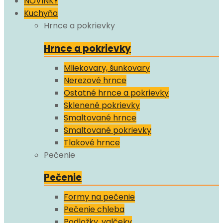
NOVINKY
Kuchyňa
Hrnce a pokrievky
Hrnce a pokrievky
Mliekovary, šunkovary
Nerezové hrnce
Ostatné hrnce a pokrievky
Sklenené pokrievky
Smaltované hrnce
Smaltované pokrievky
Tlakové hrnce
Pečenie
Pečenie
Formy na pečenie
Pečenie chleba
Podložky, valčeky