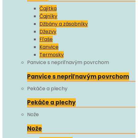
Čajítka
Čajníky
Džbány a zásobníky
Džezvy
Fľaše
Kanvice
Termosky
Panvice s nepriľnavým povrchom
Panvice s nepriľnavým povrchom
Pekáče a plechy
Pekáče a plechy
Nože
Nože