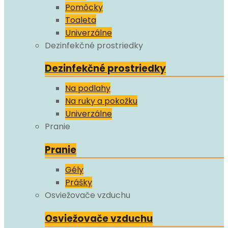
Pomôcky
Toaleta
Univerzálne
Dezinfekčné prostriedky
Dezinfekčné prostriedky
Na podlahy
Na ruky a pokožku
Univerzálne
Pranie
Pranie
Gély
Prášky
Osviežovače vzduchu
Osviežovače vzduchu