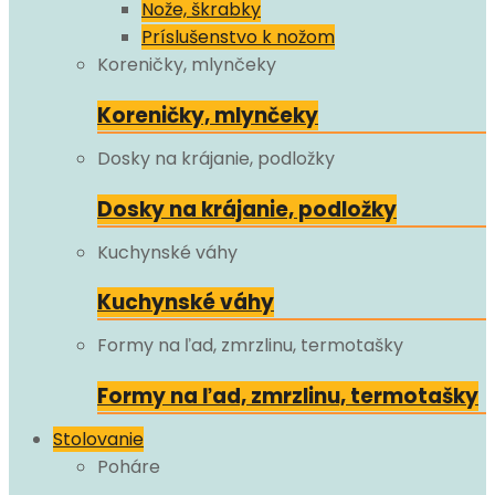
Nože, škrabky
Príslušenstvo k nožom
Koreničky, mlynčeky
Koreničky, mlynčeky
Dosky na krájanie, podložky
Dosky na krájanie, podložky
Kuchynské váhy
Kuchynské váhy
Formy na ľad, zmrzlinu, termotašky
Formy na ľad, zmrzlinu, termotašky
Stolovanie
Poháre