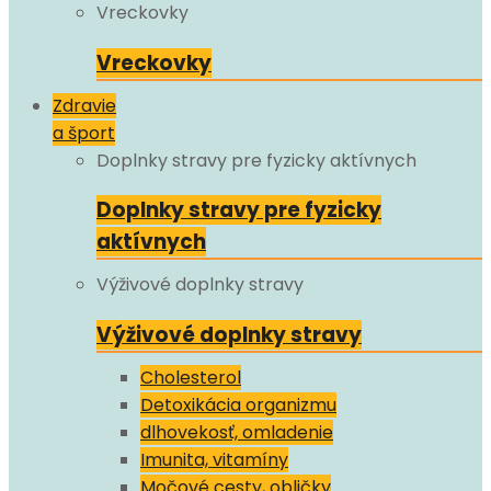
Vreckovky
Vreckovky
Zdravie
a šport
Doplnky stravy pre fyzicky aktívnych
Doplnky stravy pre fyzicky
aktívnych
Výživové doplnky stravy
Výživové doplnky stravy
Cholesterol
Detoxikácia organizmu
dlhovekosť, omladenie
Imunita, vitamíny
Močové cesty, obličky